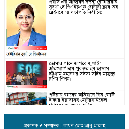
প্রয়াস এর আজীবন সদস্য রোটারিয়ান
সুবর্ণা দে পিএইচএফ রোটারী ক্লাব অব
রেইনবো’র সভাপতি নির্বাচিত
তোমার গানে জাগবে জুলাই’
প্রতিযোগিতায় পুরস্কৃত হন জাসাস
চট্টগ্রাম মহানগর সদস‌্য স‌চিব মামুনুর
রশিদ শিপন।
পটিয়ায় র‍্যাবের অভিযানে তিন কোটি
টাকার ইয়াবাসহ মোটরসাইকেল
গ্যাংয়ের ৬ সদস্য আটক
প্রকাশক ও সম্পাদক : লায়ন মোঃ আবু ছালেহ্