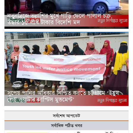
নতুনব্রিজে তল্লাশির মুখে গাড়ি ফেলে পালাল চক্র,
উদ্ধার ১৫ লাখ টাকার বিদেশি মদ
সুপেয় পানির অধিকার নিশ্চিত করতে চট্টগ্রামে ‘ইয়ুথ
লেড ওয়াটার জাস্টিস মুভমেন্ট’
সর্বশেষ আপডেট
সর্বাধিক পঠিত খবর