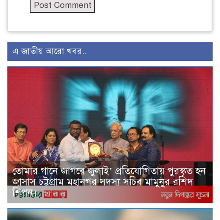
এ জাতীয় আরো খবর..
তোমার গানে জাগবে জুলাই’ প্রতিযোগিতায় পুরস্কৃত হন
জাসাস চট্টগ্রাম মহানগর সদস‌্য স‌চিব মামুনুর রশিদ
শিপন।