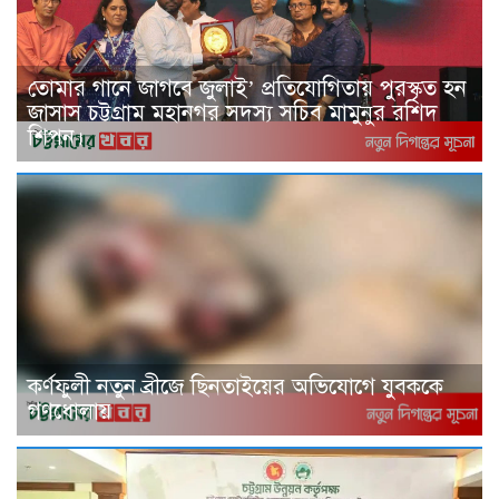
তোমার গানে জাগবে জুলাই’ প্রতিযোগিতায় পুরস্কৃত হন
জাসাস চট্টগ্রাম মহানগর সদস‌্য স‌চিব মামুনুর রশিদ
শিপন।
কর্ণফুলী নতুন ব্রীজে ছিনতাইয়ের অভিযোগে যুবককে
গণধোলায়