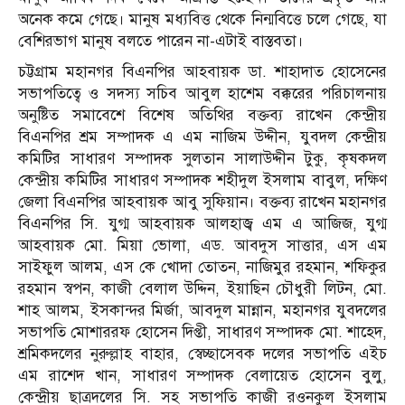
অনেক কমে গেছে। মানুষ মধ্যবিত্ত থেকে নিন্মবিত্তে চলে গেছে, যা
বেশিরভাগ মানুষ বলতে পারেন না-এটাই বাস্তবতা।
চট্টগ্রাম মহানগর বিএনপির আহবায়ক ডা. শাহাদাত হোসেনের
সভাপতিত্বে ও সদস্য সচিব আবুল হাশেম বক্করের পরিচালনায়
অনুষ্টিত সমাবেশে বিশেষ অতিথির বক্তব্য রাখেন কেন্দ্রীয়
বিএনপির শ্রম সম্পাদক এ এম নাজিম উদ্দীন, যুবদল কেন্দ্রীয়
কমিটির সাধারণ সম্পাদক সুলতান সালাউদ্দীন টুকু, কৃষকদল
কেন্দ্রীয় কমিটির সাধারণ সম্পাদক শহীদুল ইসলাম বাবুল, দক্ষিণ
জেলা বিএনপির আহবায়ক আবু সুফিয়ান। বক্তব্য রাখেন মহানগর
বিএনপির সি. যুগ্ম আহবায়ক আলহাজ্ব এম এ আজিজ, যুগ্ম
আহবায়ক মো. মিয়া ভোলা, এড. আবদুস সাত্তার, এস এম
সাইফুল আলম, এস কে খোদা তোতন, নাজিমুর রহমান, শফিকুর
রহমান স্বপন, কাজী বেলাল উদ্দিন, ইয়াছিন চৌধুরী লিটন, মো.
শাহ আলম, ইসকান্দর মির্জা, আবদুল মান্নান, মহানগর যুবদলের
সভাপতি মোশাররফ হোসেন দিপ্তী, সাধারণ সম্পাদক মো. শাহেদ,
শ্রমিকদলের নুরুল্লাহ বাহার, স্বেচ্ছাসেবক দলের সভাপতি এইচ
এম রাশেদ খান, সাধারণ সম্পাদক বেলায়েত হোসেন বুলু,
কেন্দ্রীয় ছাত্রদলের সি. সহ সভাপতি কাজী রওনকুল ইসলাম