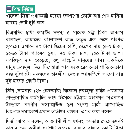
খালেদা জিয়া প্রধানমন্ত্রী হয়েছে জনগণের ভোটে,আর শেখ হাসিনা
হয়েছে ভোট চুরি করে
বিএনপির স্থায়ী কমিটির সদস্য ও সাবেক মন্ত্রী মির্জা আব্বাস
বলেছেন, আমাদের বাংলাদেশ আজ অদ্ভূত এক দেশে পরিণত
হয়েছে। এখানে ৪০ টাকা ডিমের হালি, তেলের দাম ১৮০ টাকা,
১২৬০ টাকা গ্যাসের চুলা, ৭০ টাকা চাল, ১২০ টাকা ডাল।
সবকিছুর দাম বেড়েছে, শুধু বাড়েনি মানুষের দাম। একদিকে
মানুষ দ্রব্যমূল্য নিয়ে দিশেহারা আর সরকারের নেতা পাতি নেতারা
ব্যস্ত লুটপাটে। মফস্বলের ছাত্রলীগ নেতার অ্যাকাউন্টে পাওয়া যায়
দুই হাজার কোটি টাকা।
তিনি সোমবার (২৮ ফেব্রুয়ারি) বিকেলে দ্রব্যমূল্য বৃদ্ধির প্রতিবাদে
কেন্দ্রঘোষিত কর্মসূচির অংশ হিসেবে চট্টগ্রাম মহানগর বিএনপির
উদ্যোগে নগরীর পলোগ্রাউন্ড স্কুল সংলগ্ন মাঠে আয়োজিত
বিক্ষোভ সমাবেশে প্রধান অতিথির বক্তব্যে এসব কথা বলেন।
মির্জা আব্বাস বলেন, আওয়ামী লীগ যখনই ক্ষমতায় গেছে তখনই
তাদের নেতাকর্মীরা লুটপাট করেছে, হাজার হাজার কোটি টাকা