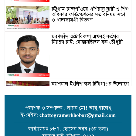
চট্টগ্রাম চান্দগাঁওয়ে এশিয়ান নারী ও শিশু
অধিকার ফাউন্ডেশনের মতবিনিময় সভা
ও খাদ্যসামগ্রী বিতরণ
মরণফাঁদ অটোরিকশা এখনই কঠোর
নিয়ন্ত্রণ চাই: মোস্তানছিরুল হক চৌধুরী
ন্যাশনাল ইংলিশ স্কুল চিটাগাং’র উদ্যোগে
‘বিজ্ঞান মেলা’ উদযাপন
প্রকাশক ও সম্পাদক : লায়ন মোঃ আবু ছালেহ্
ই-মেইল: 𝐜𝐡𝐚𝐭𝐭𝐨𝐠𝐫𝐚𝐦𝐞𝐫𝐤𝐡𝐨𝐛𝐨𝐫@𝐠𝐦𝐚𝐢𝐥.𝐜𝐨𝐦
পটিয়ার শোভনদণ্ডী ইউনিয়ন নির্বাচনে
চেয়ারম্যান পদে আলোচনায় মোহাম্মদ
কার্য্যালয়ঃ ৮৮৭, হোসেন ভবন (৩য় তলা)
আলাউদ্দীন