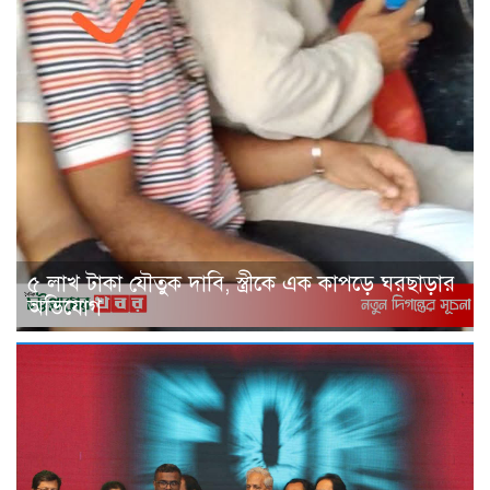
৫ লাখ টাকা যৌতুক দাবি, স্ত্রীকে এক কাপড়ে ঘরছাড়ার
অভিযোগ