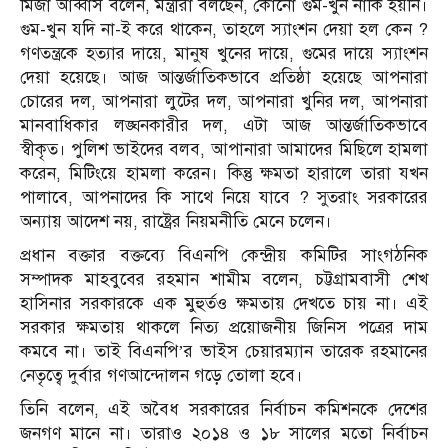
মির্জা আব্বাস বলেন, মন্ত্রীরা বলছেন, কোনো গুম-খুন নাকি হয়নি।
গুম-খুন যদি না-ই করে থাকেন, তাহলে স্যাংশন দেয়া হল কেন ?
গণতন্ত্রকে হত্যার দায়ে, মানুষ খুনের দায়ে, গুমের দায়ে স্যাংশন
দেয়া হয়েছে। আজ আন্তর্জাতিকভাবে প্রতিষ্ঠা হয়েছে আপনারা
চোরের দল, আপনারা লুটের দল, আপনারা খুনির দল, আপনারা
মানবাধিকার লঙ্ঘনকারীর দল, এটা আজ আন্তর্জাতিকভাবে
স্বীকৃত। পুলিশ ভাইদের বলব, আপানারা আমাদের মিছিলে হামলা
করেন, মিটিংয়ে হামলা করেন। কিন্তু ক্ষমতা হারালে তারা যখন
পালাবে, আপনাদের কি সাথে নিয়ে যাবে ? সুতরাং সরকারের
অন্যায় আদেশ নয়, রাষ্ট্রের নিয়মনীতি মেনে চলেন।
প্রধান বক্তার বক্তব্যে বিএনপি কেন্দ্রীয় কমিটির সাংগঠনিক
সম্পাদক মাহবুবের রহমান শামীম বলেন, চট্টগ্রামবাসী শেখ
হাসিনার সরকারকে এক মুহুর্তও ক্ষমতায় দেখতে চায় না। এই
সরকার ক্ষমতায় থাকলে নিত্য প্রয়োজনীয় জিনিস পত্রের দাম
কমবে না। তাই বিএনপি’র ভাইস চেয়ারম্যান তারেক রহমানের
নেতৃত্বে দুর্বার গণআন্দোলন গড়ে তোলা হবে।
তিনি বলেন, এই অবৈধ সরকারের নির্বাচন কমিশনকে দেশের
জনগণ মানে না। তারাও ২০১৪ ও ১৮ সালের মতো নির্বাচন