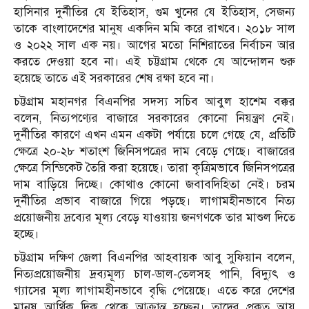
হাসিনার দুর্নীতির যে ইতিহাস, গুম খুনের যে ইতিহাস, সেজন্য
তাকে বাংলাদেশের মানুষ একদিন মমি করে রাখবে। ২০১৮ সাল
ও ২০২২ সাল এক নয়। আগের মতো নিশিরাতের নির্বাচন আর
করতে দেওয়া হবে না। এই চট্টগ্রাম থেকে যে আন্দোলন শুরু
হয়েছে তাতে এই সরকারের শেষ রক্ষা হবে না।
চট্টগ্রাম মহানগর বিএনপির সদস্য সচিব আবুল হাশেম বক্কর
বলেন, নিত্যপণ্যের বাজারে সরকারের কোনো নিয়ন্ত্রণ নেই।
দুর্নীতির কারণে এখন এমন একটা পর্যায়ে চলে গেছে যে, প্রতিটি
ক্ষেত্রে ২০-২৮ শতাংশ জিনিসপত্রের দাম বেড়ে গেছে। বাজারের
ক্ষেত্রে সিন্ডিকেট তৈরি করা হয়েছে। তারা কৃত্রিমভাবে জিনিসপত্রের
দাম বাড়িয়ে দিচ্ছে। কোথাও কোনো জবাবদিহিতা নেই। চরম
দুর্নীতির প্রভাব বাজারে গিয়ে পড়ছে। লাগামহীনভাবে নিত্য
প্রয়োজনীয় দ্রব্যের মূল্য বেড়ে যাওয়ায় জনগণকে তার মাশুল দিতে
হচ্ছে।
চট্টগ্রাম দক্ষিণ জেলা বিএনপির আহবায়ক আবু সুফিয়ান বলেন,
নিত্যপ্রয়োজনীয় দ্রব্যমূল্য চাল-ডাল-তেলসহ পানি, বিদ্যুৎ ও
গ্যাসের মূল্য লাগামহীনভাবে বৃদ্ধি পেয়েছে। এতে করে দেশের
মানুষ আর্থিক দিক থেকে আক্রান্ত হচ্ছেন। তাদের প্রকৃত আয়