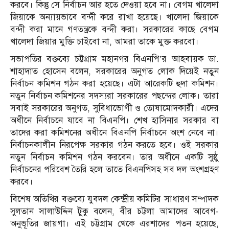
করবে। কিন্তু সে নির্বাচন আর হতে দেওয়া হবে না। বেগম খালেদা
জিয়াকে অন্যায়ভাবে বন্দী করে রাখা হয়েছে। খালেদা জিয়াকে
বন্দী করা মানে গণতন্ত্রকে বন্দী করা। সরকারের কাছে বেগম
খালেদা জিয়ার মুক্তি চাইবো না, আমরা তাকে মুক্ত করবো।
সভাপতির বক্তব্যে চট্টগ্রাম মহানগর বিএনপি’র আহবায়ক ডা.
শাহাদাত হোসেন বলেন, সরকারের অনুগত লোক দিয়েই নতুন
নির্বাচন কমিশন গঠন করা হয়েছে। এটা আরেকটি হুদা কমিশন।
নতুন নির্বাচন কমিশনের সদস্যরা সরকারের পছন্দের লোক। তারা
সবাই সরকারের অনুগত, সুবিধাভোগী ও তোষামোদকারী। এদের
অধীনে নির্বাচনে যাবে না বিএনপি। শেখ হাসিনার সরকার বা
তাদের করা কমিশনের অধীনে বিএনপি নির্বাচনে অংশ নেবে না।
নির্বাচনকালীন নিরপেক্ষ সরকার গঠন করতে হবে। ওই সরকার
নতুন নির্বাচন কমিশন গঠন করবেন। তার অধীনে একটি সুষ্ঠু
নির্বাচনের পরিবেশ তৈরি হলে তাতে বিএনপিসহ সব দল অংশগ্রহণ
করবে।
বিশেষ অতিথির বক্তব্যে যুবদল কেন্দ্রীয় কমিটির সাধারণ সম্পাদক
সুলতান সালাউদ্দিন টুকু বলেন, বীর চট্টলা আমাদের আবেগ-
অনুভূতির জায়গা। এই চট্টগ্রাম থেকে এরশাদের পতন হয়েছে,