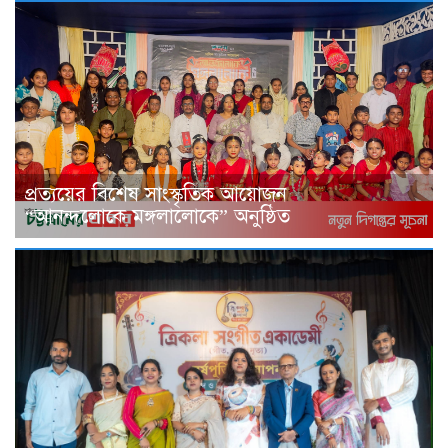
প্রত্যয়ের বিশেষ সাংস্কৃতিক আয়োজন
“আনন্দলোকে মঙ্গলালোকে” অনুষ্ঠিত