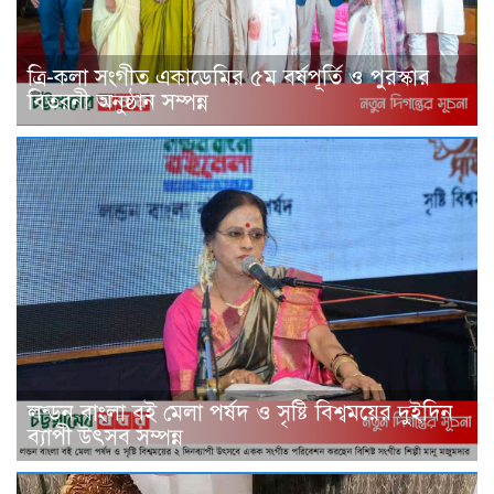
ত্রি-কলা সংগীত একাডেমির ৫ম বর্ষপূর্তি ও পুরস্কার
বিতরনী অনুষ্ঠান সম্পন্ন
লন্ডন বাংলা বই মেলা পর্ষদ ও সৃষ্টি বিশ্বময়ের দুইদিন
ব্যাপী উৎসব সম্পন্ন