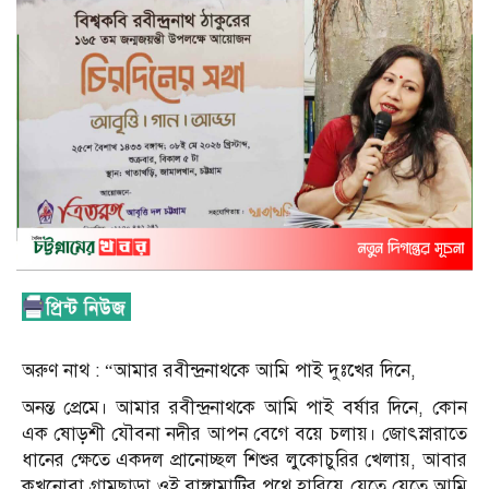
অরুণ নাথ : “আমার রবীন্দ্রনাথকে আমি পাই দুঃখের দিনে,
অনন্ত প্রেমে। আমার রবীন্দ্রনাথকে আমি পাই বর্ষার দিনে, কোন
এক ষোড়শী যৌবনা নদীর আপন বেগে বয়ে চলায়। জোৎস্নারাতে
ধানের ক্ষেতে একদল প্রানোচ্ছল শিশুর লুকোচুরির খেলায়, আবার
কখনোবা গ্রামছাড়া ওই রাঙ্গামাটির পথে হারিয়ে যেতে যেতে আমি