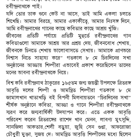
রবীন্দ্রনাথকে পাই।
যদি তোর ডাক শুনে কেউ না আসে, তাই আমি একলা চলতে
শিখেছি। আমার বিরহে, আমার একাকীত্বে, আমার নিঃসঙ্গ দিনে,
আমি রবীন্দ্রনাথের গানের কাছে কবিতার কাছে আশ্রয় খুঁজি।
জীবনের প্রতিটি পর্যায়ে প্রতিটি মুহুর্তে রবীন্দ্রনাথের গান
কবিতাগুলো আমাকে আশ্রয় আর প্রশ্রয় দেয়, জীবনবোধ শেখায়,
জীবনকে চিনতে শেখায় ভালোবাসতে সেখায়। আমাকে প্রাণভরে
নিশ্বাস নিতে সাহায্য করে” গতকাল ৮ মে চিরদিনের সখা
অনুষ্ঠানের আড্ডায় শিল্পীরা এভাবেই প্রকাশ করেছিলেন তাদের
মনের ভাবনা রবীন্দ্রনাথকে নিয়ে।
বিশ্ব কবি রবীন্দ্রনাথ ঠাকুরের ১৬৫তম জন্ম জয়ন্তী উপলক্ষে ত্রিতরঙ্গ
আবৃত্তি দলের শিল্পী ও আমন্ত্রিত শিল্পীরা গতকাল ৮ মে
জামালখান খাতাখড়ি বই বিপনী মিলনায়তনে “চিরদিনের সখা”
শীর্ষক অনুষ্ঠানে কবিতা, আড্ডা ও গানে শিল্পীরা রবীন্দ্রনাথকে
স্মরণ করে জন্মবার্ষিকী উদযাপন করে। এতে একক আবৃত্তি
পরিবেশ করেন ত্রিতরঙ্গের রাশেদ খান মেনন, লাবণ্য মুৎসুদ্দি,
সানজিদা আকতার,শেলী বড়ুয়া, জুহি সেন গুপ্তা, আফরোজা
চৌধুরী মুক্তা, সুজয় দে। আমন্ত্রিত আবৃত্তি শিল্পীদের মধ্যে ছিলেন