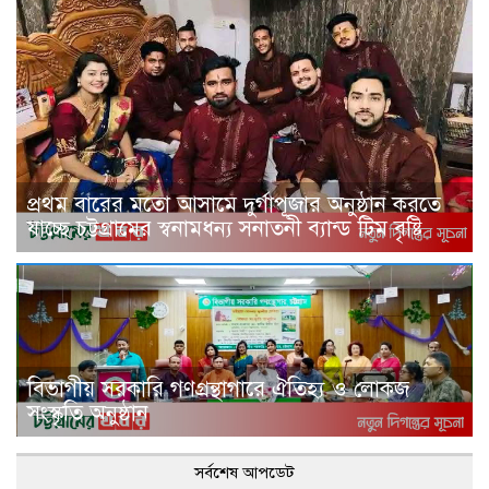
প্রথম বারের মতো আসামে দুর্গাপূজার অনুষ্ঠান করতে
যাচ্ছে চট্টগ্রামের স্বনামধন্য সনাতনী ব্যান্ড টিম বৃষ্টি
বিভাগীয় সরকারি গণগ্রন্থাগারে ঐতিহ্য ও লোকজ
সংস্কৃতি অনুষ্ঠান
সর্বশেষ আপডেট