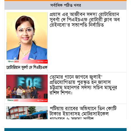
সর্বাধিক পঠিত খবর
প্রয়াস এর আজীবন সদস্য রোটারিয়ান
সুবর্ণা দে পিএইচএফ রোটারী ক্লাব অব
রেইনবো’র সভাপতি নির্বাচিত
তোমার গানে জাগবে জুলাই’
প্রতিযোগিতায় পুরস্কৃত হন জাসাস
চট্টগ্রাম মহানগর সদস‌্য স‌চিব মামুনুর
রশিদ শিপন।
পটিয়ায় র‍্যাবের অভিযানে তিন কোটি
টাকার ইয়াবাসহ মোটরসাইকেল
গ্যাংয়ের ৬ সদস্য আটক