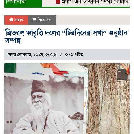
শিরোনামঃ
প্রয়াস এর আজীবন সদস্য রোটারিয়ান সুব
প্রচ্ছদ
বিনোদন
ত্রিতরঙ্গ আবৃত্তি দলের “চিরদিনের সখা” অনুষ্ঠান
সম্পন্ন
সময় সোমবার, ১১ মে, ২০২৬
৩৫৩ পঠিত