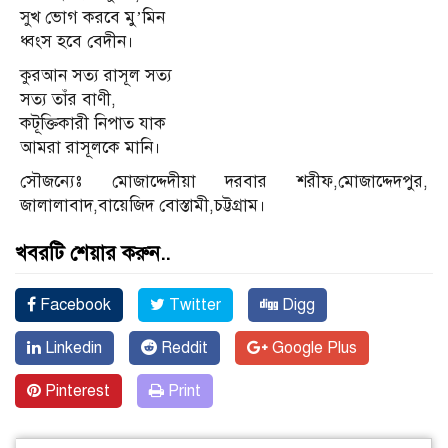
সুখ ভোগ করবে মু’মিন
ধ্বংস হবে বেদীন।
কুরআন সত্য রাসূল সত্য
সত্য তাঁর বাণী,
কটূক্তিকারী নিপাত যাক
আমরা রাসূলকে মানি।
সৌজন্যেঃ মোজাদ্দেদীয়া দরবার শরীফ,মোজাদ্দেদপুর,
জালালাবাদ,বায়েজিদ বোস্তামী,চট্টগ্রাম।
খবরটি শেয়ার করুন..
Facebook
Twitter
Digg
Linkedin
Reddit
Google Plus
Pinterest
Print