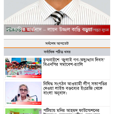
বানভাসির আর্তনাদ – লায়ন উজ্জল কান্তি বড়ুয়া
সর্বশেষ আপডেট
সর্বাধিক পঠিত খবর
চন্দনাইশে ‘জুলাই গণ-অভ্যুত্থান দিবস’
বিএনপির সমাবেশ-র‌্যালি
নিষিদ্ধ সংগঠন আওয়ামী লীগ সভাপতির
দেওয়া লাইভ বক্তব্যের ইংরেজি থেকে
বাংলা অনুবাদ।
পটিয়ায় মনির আহমদ ফাউন্ডেশনের