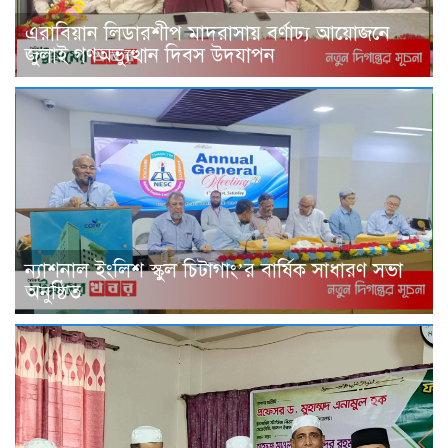
এরাবিয়ান লিডারশীপ মাদরাসায় বর্ণাঢ্য আয়োজনে
জুলাই গণঅভ্যুত্থান দিবস উদযাপন
ন্যাশনাল ইংলিশ স্কুল চিটাগাং’র বার্ষিক সাধারণ সভা
অনুষ্ঠিত