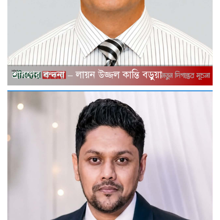
শ্রাবণের বন্দনা – লায়ন উজ্জল কান্তি বড়ুয়া