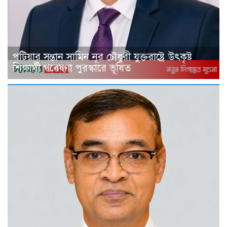
পটিয়ার সন্তান সামিন নূর চৌধুরী যুক্তরাষ্ট্রে উৎকৃষ্ট
শিক্ষার্থী গবেষণা পুরস্কারে ভূষিত