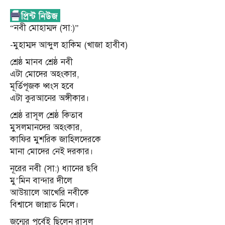
“নবী মোহাম্মদ (সা:)”
-মুহাম্মদ আব্দুল হাকিম (খাজা হাবীব)
শ্রেষ্ঠ মানব শ্রেষ্ঠ নবী
এটা মোদের অহংকার,
মূর্তিপূজক ধ্বংস হবে
এটা কুরআনের অঙ্গীকার।
শ্রেষ্ঠ রাসূল শ্রেষ্ঠ কিতাব
মুসলমানদের অহংকার,
কাফির মুশরিক জাহিলদেরকে
মানা মোদের নেই দরকার।
নূরের নবী (সা:) ধ্যানের ছবি
মু’মিন বান্দার দীলে
আউয়ালে আখেরি নবীকে
বিশ্বাসে জান্নাত মিলে।
জন্মের পূর্বেই ছিলেন রাসূল