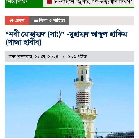
শিরোনামঃ
চন্দনাইশে ‘জুলাই গণ-অভ্যুত্থান দিবস’ বিএনপ
প্রচ্ছদ
শিক্ষা ও সাহিত্য
“নবী মোহাম্মদ (সা:)” -মুহাম্মদ আব্দুল হাকিম
(খাজা হাবীব)
সময় মঙ্গলবার, ২১ মে, ২০২৪
৬০৩ পঠিত