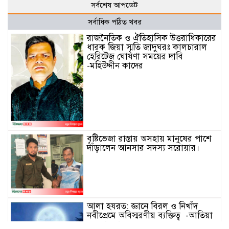
সর্বশেষ আপডেট
সর্বাধিক পঠিত খবর
রাজনৈতিক ও ঐতিহাসিক উত্তরাধিকারের
ধারক জিয়া স্মৃতি জাদুঘরঃ কালচারাল
হেরিটেজ ঘোষণা সময়ের দাবি
-মহিউদ্দীন কাদের
বৃষ্টিভেজা রাস্তায় অসহায় মানুষের পাশে
দাঁড়ালেন আনসার সদস্য সরোয়ার।
আলা হযরত: জ্ঞানে বিরল ও নিখাঁদ
নবীপ্রেমে অবিস্মরণীয় ব্যক্তিত্ব -আতিয়া
নুর আফরা