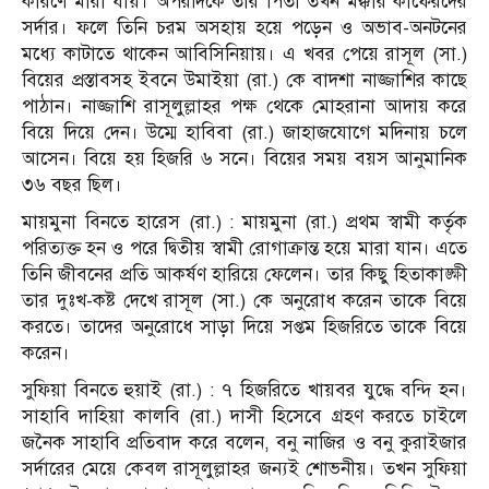
কারণে মারা যায়। অপরদিকে তার পিতা তখন মক্কার কাফেরদের
সর্দার। ফলে তিনি চরম অসহায় হয়ে পড়েন ও অভাব-অনটনের
মধ্যে কাটাতে থাকেন আবিসিনিয়ায়। এ খবর পেয়ে রাসূল (সা.)
বিয়ের প্রস্তাবসহ ইবনে উমাইয়া (রা.) কে বাদশা নাজ্জাশির কাছে
পাঠান। নাজ্জাশি রাসূলুল্লাহর পক্ষ থেকে মোহরানা আদায় করে
বিয়ে দিয়ে দেন। উম্মে হাবিবা (রা.) জাহাজযোগে মদিনায় চলে
আসেন। বিয়ে হয় হিজরি ৬ সনে। বিয়ের সময় বয়স আনুমানিক
৩৬ বছর ছিল।
মায়মুনা বিনতে হারেস (রা.) : মায়মুনা (রা.) প্রথম স্বামী কর্তৃক
পরিত্যক্ত হন ও পরে দ্বিতীয় স্বামী রোগাক্রান্ত হয়ে মারা যান। এতে
তিনি জীবনের প্রতি আকর্ষণ হারিয়ে ফেলেন। তার কিছু হিতাকাঙ্ক্ষী
তার দুঃখ-কষ্ট দেখে রাসূল (সা.) কে অনুরোধ করেন তাকে বিয়ে
করতে। তাদের অনুরোধে সাড়া দিয়ে সপ্তম হিজরিতে তাকে বিয়ে
করেন।
সুফিয়া বিনতে হুয়াই (রা.) : ৭ হিজরিতে খায়বর যুদ্ধে বন্দি হন।
সাহাবি দাহিয়া কালবি (রা.) দাসী হিসেবে গ্রহণ করতে চাইলে
জনৈক সাহাবি প্রতিবাদ করে বলেন, বনু নাজির ও বনু কুরাইজার
সর্দারের মেয়ে কেবল রাসূলুল্লাহর জন্যই শোভনীয়। তখন সুফিয়া