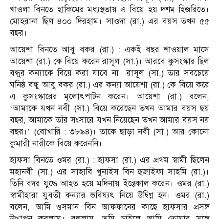
খাওলা বিনতে হাকিমের মধ্যস্থতায় এ বিয়ে হয় দশম হিজরিতে।
মোহরানা ছিল ৪০০ দিরহাম। সাওদা (রা.) এর বয়স তখন ৫৫
বছর।
আয়েশা বিনতে আবু বকর (রা.) : একই বছর শাওয়াল মাসে
আয়েশা (রা.) কে বিয়ে করেন রাসূল (সা.)। আরবে কুসংস্কার ছিল
বন্ধুর কন্যাকে বিয়ে করা যাবে না। রাসূল (সা.) তার সবচেয়ে
ঘনিষ্ঠ বন্ধু আবু বকর (রা.) এর কন্যা আয়েশা (রা.) কে বিয়ে করে
এ কুসংস্কারের মূলোৎপাটন করেন। আয়েশা (রা.) বলেন,
‘আমাকে যখন নবী (সা.) বিয়ে করেছেন তখন আমার বয়স ছয়
বছর, আমাকে তাঁর সংসারে যখন নিয়েছেন তখন আমার বয়স নয়
বছর।’ (বোখারি : ৩৮৯৪)। তাকে ছাড়া নবী (সা.) আর কোনো
কুমারী নারীকে বিয়ে করেননি।
হাফসা বিনতে ওমর (রা.) : হাফসা (রা.) এর প্রথম স্বামী ছিলেন
মহানবী (সা.) এর সাহাবি খুনাইস বিন হুজাইফা সাহমি (রা.)।
তিনি বদর যুদ্ধে আহত হয়ে মদিনায় ইন্তেকাল করেন। ওমর (রা.)
স্বামীহারা যুবতী কন্যার ভবিষ্যৎ নিয়ে উদ্বিগ্ন হন। ওমর (রা.)
বলেন, আমি ওসমান বিন আফফানের কাছে হাফসার প্রসঙ্গ
উত্থাপন করলাম। বললাম, তুমি চাইলে আমি তোমার সঙ্গে