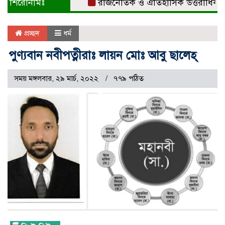
শিরোনামঃ
রাজনৈতিক ও ঐতিহাসিক উত্তরাধিকারের ধার
প্রচ্ছদ
ধর্ম
পুণ্যবান নবীপত্নীরাঃ লায়ন মোঃ আবু ছালেহ্
সময় মঙ্গলবার, ২৯ মার্চ, ২০২২
৭৭৯ পঠিত