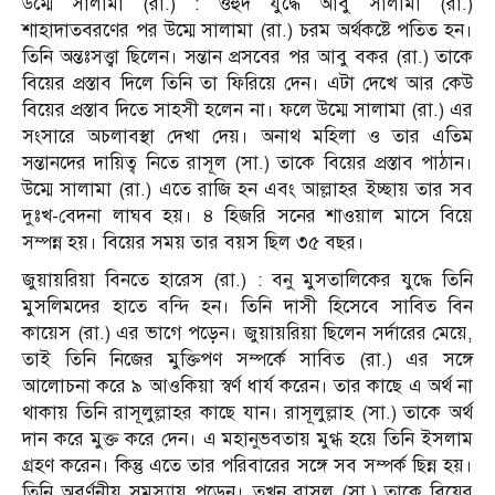
উম্মে সালামা (রা.) : ওহুদ যুদ্ধে আবু সালামা (রা.)
শাহাদাতবরণের পর উম্মে সালামা (রা.) চরম অর্থকষ্টে পতিত হন।
তিনি অন্তঃসত্ত্বা ছিলেন। সন্তান প্রসবের পর আবু বকর (রা.) তাকে
বিয়ের প্রস্তাব দিলে তিনি তা ফিরিয়ে দেন। এটা দেখে আর কেউ
বিয়ের প্রস্তাব দিতে সাহসী হলেন না। ফলে উম্মে সালামা (রা.) এর
সংসারে অচলাবস্থা দেখা দেয়। অনাথ মহিলা ও তার এতিম
সন্তানদের দায়িত্ব নিতে রাসূল (সা.) তাকে বিয়ের প্রস্তাব পাঠান।
উম্মে সালামা (রা.) এতে রাজি হন এবং আল্লাহর ইচ্ছায় তার সব
দুঃখ-বেদনা লাঘব হয়। ৪ হিজরি সনের শাওয়াল মাসে বিয়ে
সম্পন্ন হয়। বিয়ের সময় তার বয়স ছিল ৩৫ বছর।
জুয়ায়রিয়া বিনতে হারেস (রা.) : বনু মুসতালিকের যুদ্ধে তিনি
মুসলিমদের হাতে বন্দি হন। তিনি দাসী হিসেবে সাবিত বিন
কায়েস (রা.) এর ভাগে পড়েন। জুয়ায়রিয়া ছিলেন সর্দারের মেয়ে,
তাই তিনি নিজের মুক্তিপণ সম্পর্কে সাবিত (রা.) এর সঙ্গে
আলোচনা করে ৯ আওকিয়া স্বর্ণ ধার্য করেন। তার কাছে এ অর্থ না
থাকায় তিনি রাসূলুল্লাহর কাছে যান। রাসূলুল্লাহ (সা.) তাকে অর্থ
দান করে মুক্ত করে দেন। এ মহানুভবতায় মুগ্ধ হয়ে তিনি ইসলাম
গ্রহণ করেন। কিন্তু এতে তার পরিবারের সঙ্গে সব সম্পর্ক ছিন্ন হয়।
তিনি অবর্ণনীয় সমস্যায় পড়েন। তখন রাসূল (সা.) তাকে বিয়ের