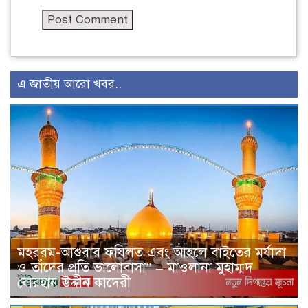
এ জাতীয় আরো খবর..
মহররম-আশুরার ফযিলত এবং আহলে বাইতের মর্যাদা
ও তাঁদের প্রতি ভালোবাসা” – মাওলানা মুহাম্মদ
বোরহান উদ্দীন কাদেরী