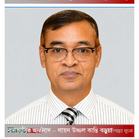
বানভাসির আর্তনাদ – লায়ন উজ্জল কান্তি বড়ুয়া