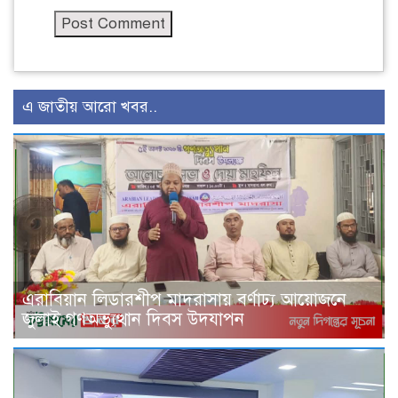
এ জাতীয় আরো খবর..
এরাবিয়ান লিডারশীপ মাদরাসায় বর্ণাঢ্য আয়োজনে
জুলাই গণঅভ্যুত্থান দিবস উদযাপন