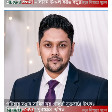
শ্রাবণের বন্দনা – লায়ন উজ্জল কান্তি বড়ুয়া
পটিয়ার সন্তান সামিন নূর চৌধুরী যুক্তরাষ্ট্রে উৎকৃষ্ট
শিক্ষার্থী গবেষণা পুরস্কারে ভূষিত