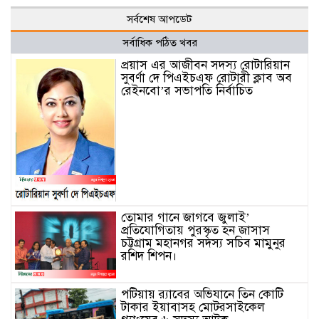
সর্বশেষ আপডেট
সর্বাধিক পঠিত খবর
প্রয়াস এর আজীবন সদস্য রোটারিয়ান
সুবর্ণা দে পিএইচএফ রোটারী ক্লাব অব
রেইনবো’র সভাপতি নির্বাচিত
তোমার গানে জাগবে জুলাই’
প্রতিযোগিতায় পুরস্কৃত হন জাসাস
চট্টগ্রাম মহানগর সদস‌্য স‌চিব মামুনুর
রশিদ শিপন।
পটিয়ায় র‍্যাবের অভিযানে তিন কোটি
টাকার ইয়াবাসহ মোটরসাইকেল