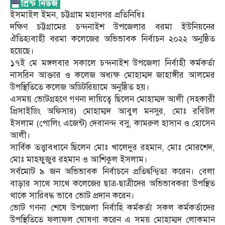
ইসমাইল ইমন, চট্টগ্রাম মহানগর প্রতিনিধিঃ
দক্ষিণ চট্টগ্রামের চন্দনাইশ উপজেলার বরমা ইউনিয়নের
ঐতিহ্যবাহী বরমা কলেজের অভিভাবক নির্বাচন ২০২২ অনুষ্ঠিত
হয়েছে।
১৭ই মে মঙ্গলবার সকালে চন্দনাইশ উপজেলা নির্বাহী কর্মকর্তা
নাসরিন আক্তার ও কলেজ অধ্যক্ষ মোহাম্মদ জাহাঙ্গীর আলমের
উপস্থিতিতে কলেজ অডিটরিয়ামে অনুষ্ঠিত হয়।
এসময় ভোটগ্রহণে গণনা দায়িত্বে ছিলেন মোহাম্মদ আলী (সহকারী
প্রিসাইডিং অফিসার) মোহাম্মদ আবুল মনসুর, মোঃ রবিউল
ইসলাম (পোলিং এজেন্ট) দেবানন্দ বসু, কামরুল হাসান ও হোসেন
আলী।
সার্বিক তত্ত্বাবধানে ছিলেন মোঃ খালেদুর রহমান, মোঃ মোরশেদ,
মোঃ মাহফুজুর রহমান ও আশিকুল ইসলাম।
সর্বমোট ৯ জন অভিভাবক নির্বাচনে প্রতিদ্বন্দ্বিতা করেন। বেলা
বাড়ার সাথে সাথে কলেজের ছাত্র-ছাত্রীদের অভিভাবকরা উপস্থিত
থাকে সারিবদ্ধ ভাবে ভোট প্রদান করেন।
ভোট গণনা শেষে উপজেলা নির্বাহি কর্মকর্তা সকল কর্মকর্তাদের
উপস্থিতিতে ফলাফল ঘোষণা করেন এ সময় মোহাম্মদ লোকমান