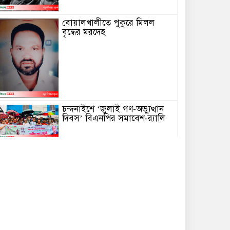
বোয়ালখালীতে পুকুরে মিলল
বৃদ্ধের মরদেহ
চন্দনাইশে ‘জুলাই গণ-অভ্যুত্থান
দিবস’ বিএনপির সমাবেশ-র‌্যালি
নিষিদ্ধ সংগঠন আওয়ামী লীগ
সভাপতির দেওয়া লাইভ বক্তব্যের
ইংরেজি থেকে বাংলা অনুবাদ।
পটিয়ায় মনির আহমদ
ফাউন্ডেশনের উদ্যোগে কোরআন
শরীফ, আমপারা ও নুরানী কায়দা
বিতরণ