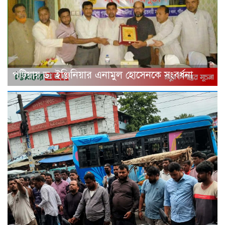
পটিয়ায় ড. ইঞ্জিনিয়ার এনামুল হোসেনকে সংবর্ধনা