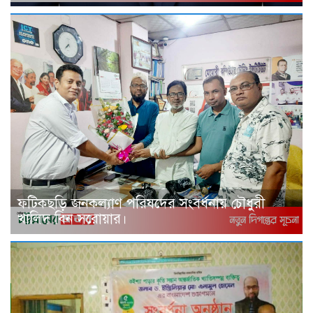
ফটিকছড়ি জনকল্যাণ পরিষদের সংবর্ধনায় চৌধুরী
খালিদ বিন সরোয়ার।