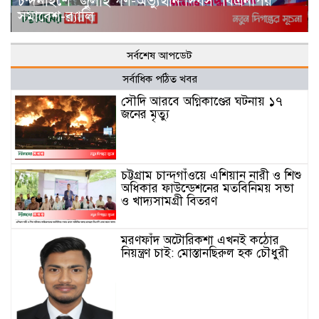
চন্দনাইশে ‘জুলাই গণ-অভ্যুত্থান দিবস’ বিএনপির
সমাবেশ-র‌্যালি
সর্বশেষ আপডেট
সর্বাধিক পঠিত খবর
সৌদি আরবে অগ্নিকাণ্ডের ঘটনায় ১৭
জনের মৃত্যু
চট্টগ্রাম চান্দগাঁওয়ে এশিয়ান নারী ও শিশু
অধিকার ফাউন্ডেশনের মতবিনিময় সভা
ও খাদ্যসামগ্রী বিতরণ
মরণফাঁদ অটোরিকশা এখনই কঠোর
নিয়ন্ত্রণ চাই: মোস্তানছিরুল হক চৌধুরী