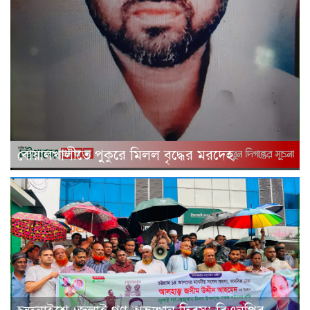
বোয়ালখালীতে পুকুরে মিলল বৃদ্ধের মরদেহ