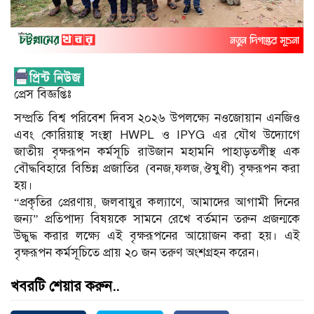
প্রেস বিজ্ঞপ্তিঃ
সম্প্রতি বিশ্ব পরিবেশ দিবস ২০২৬ উপলক্ষ্যে নওজোয়ান এনজিও
এবং কোরিয়াস্থ সংস্থা HWPL ও IPYG এর যৌথ উদ্যোগে
জাতীয় বৃক্ষরূপন কর্মসূচি রাউজান মহামনি পাহাড়তলীস্থ এক
বৌদ্ধবিহারে বিভিন্ন প্রজাতির (বনজ,ফলজ,ঔষুধী) বৃক্ষরূপন করা
হয়।
“প্রকৃতির প্রেরণায়, জলবায়ুর কল্যাণে, আমাদের আগামী দিনের
জন্য” প্রতিপাদ্য বিষয়কে সামনে রেখে বর্তমান তরুন প্রজন্মকে
উদ্ধুদ্ধ করার লক্ষ্যে এই বৃক্ষরূপনের আয়োজন করা হয়। এই
বৃক্ষরূপন কর্মসূচিতে প্রায় ২০ জন তরুণ অংশগ্রহন করেন।
খবরটি শেয়ার করুন..