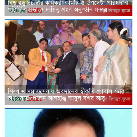
বিশ্ব বন্ধু ৯৪ এর কার্যকরী কমিটি ও উপদেষ্টা পরিষদ’র
পরিচিতি সভা ও দায়িত্ব গ্রহণ অনুস্ঠান সম্পন্ন
শিল্প ও সমাজসেবায় অবদানের স্বীকৃতি গ্লোবাল স্টার
অ্যাওয়ার্ড পেলেন আলহাজ্ব আবুল বশর আবু