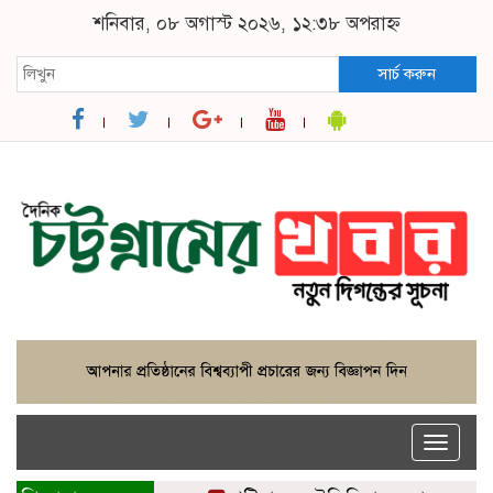
শনিবার, ০৮ অগাস্ট ২০২৬, ১২:৩৮ অপরাহ্ন
সার্চ করুন
Toggle
naviga