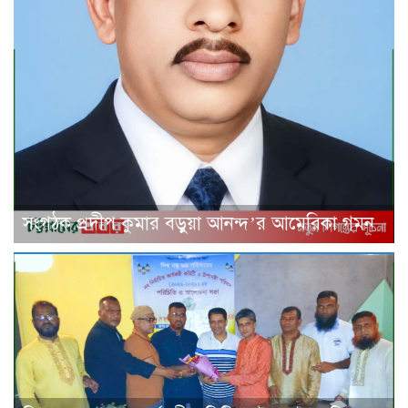
সংগঠক প্রদীপ কুমার বড়ুয়া আনন্দ’র আমেরিকা গমন