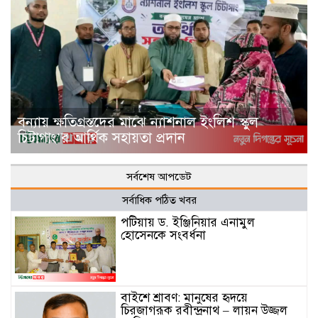
বন্যায় ক্ষতিগ্রস্তদের মাঝে ন্যাশনাল ইংলিশ স্কুল
চিটাগাং’র আর্থিক সহায়তা প্রদান
সর্বশেষ আপডেট
সর্বাধিক পঠিত খবর
পটিয়ায় ড. ইঞ্জিনিয়ার এনামুল
হোসেনকে সংবর্ধনা
বাইশে শ্রাবণ: মানুষের হৃদয়ে
চিরজাগরূক রবীন্দ্রনাথ – লায়ন উজ্জল