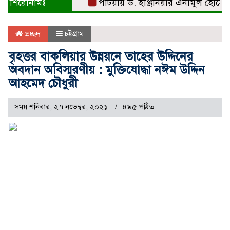
শিরোনামঃ
পটিয়ায় ড. ইঞ্জিনিয়ার এনামুল হোসেনকে সং
প্রচ্ছদ
চট্টগ্রাম
বৃহত্তর বাকলিয়ার উন্নয়নে তাহের উদ্দিনের
অবদান অবিস্মরণীয় : মুক্তিযোদ্ধা নঈম উদ্দিন
আহমেদ চৌধুরী
সময় শনিবার, ২৭ নভেম্বর, ২০২১
৪৯৫ পঠিত