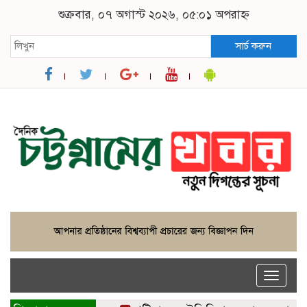
শুক্রবার, ০৭ অগাস্ট ২০২৬, ০৫:০১ অপরাহ্ন
সার্চ করুন
Toggle
naviga