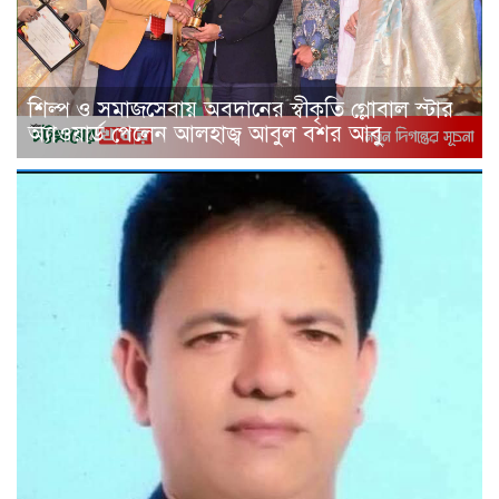
শিল্প ও সমাজসেবায় অবদানের স্বীকৃতি গ্লোবাল স্টার
অ্যাওয়ার্ড পেলেন আলহাজ্ব আবুল বশর আবু