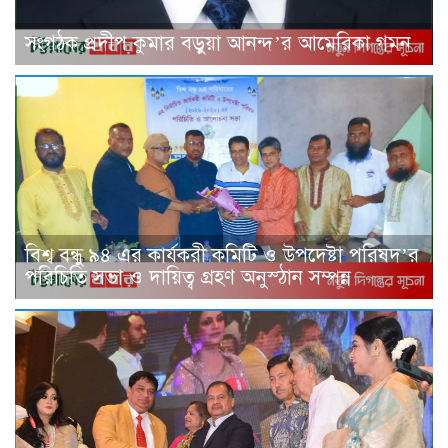
সংগঠক প্রদীপ কুমার বড়ুয়া আনন্দ’র আমেরিকা গমন
বিশ্ব বন্ধু ৯৪ এর কার্যকরী কমিটি ও উপদেষ্টা পরিষদ’র
পরিচিতি সভা ও দায়িত্ব গ্রহণ অনুস্ঠান সম্পন্ন