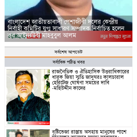
বাংলাদেশ জাতীয়তাবাদী পেশাজীবী দলের কেন্দ্রীয়
নির্বাহী কমিটির যুগ্ম সাধারণ সম্পাদক নির্বাচিত হলেন
কর আইনজীবী মাহবুবুল আলম
সর্বশেষ আপডেট
সর্বাধিক পঠিত খবর
রাজনৈতিক ও ঐতিহাসিক উত্তরাধিকারের
ধারক জিয়া স্মৃতি জাদুঘরঃ কালচারাল
হেরিটেজ ঘোষণা সময়ের দাবি
-মহিউদ্দীন কাদের
বৃষ্টিভেজা রাস্তায় অসহায় মানুষের পাশে