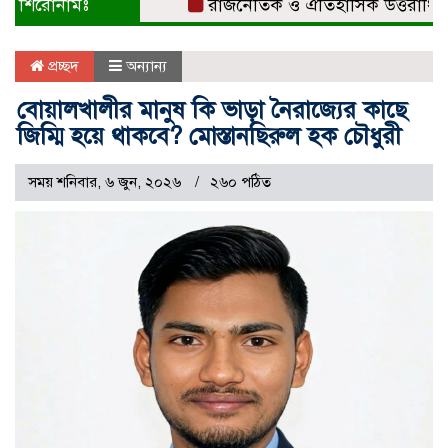
শিরোনামঃ
রাজনৈতিক ও ঐতিহাসিক উত্তরাধিকারের ধ
প্রচ্ছদ
অন্যান্য
বোয়ালখালীর মানুষ কি ভাড়া নৈরাজ্যের কাছে
জিম্মি হয়ে থাকবে? মোস্তানছিরুল হক চৌধুরী
সময় শনিবার, ৬ জুন, ২০২৬
২৬০ পঠিত