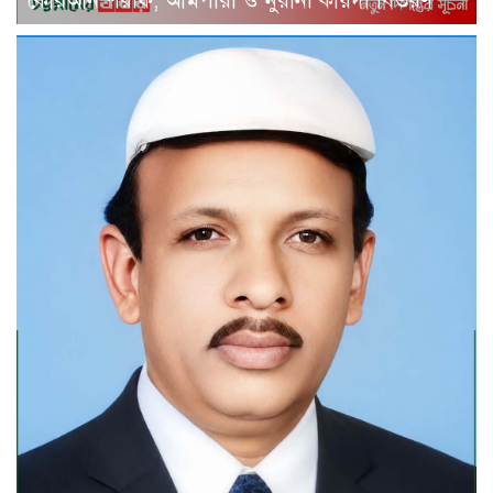
কোরআন শরীফ, আমপারা ও নুরানী কায়দা বিতরণ