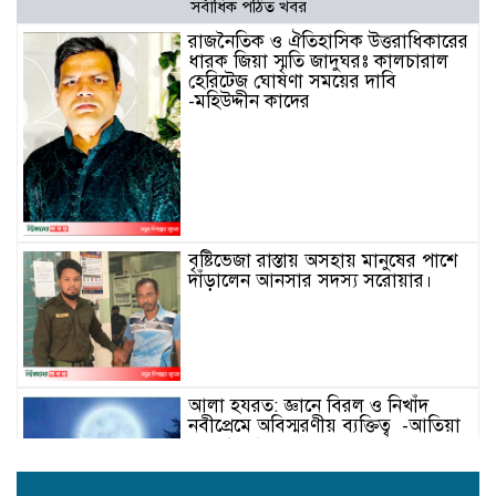
সর্বাধিক পঠিত খবর
রাজনৈতিক ও ঐতিহাসিক উত্তরাধিকারের
ধারক জিয়া স্মৃতি জাদুঘরঃ কালচারাল
হেরিটেজ ঘোষণা সময়ের দাবি
-মহিউদ্দীন কাদের
বৃষ্টিভেজা রাস্তায় অসহায় মানুষের পাশে
দাঁড়ালেন আনসার সদস্য সরোয়ার।
আলা হযরত: জ্ঞানে বিরল ও নিখাঁদ
নবীপ্রেমে অবিস্মরণীয় ব্যক্তিত্ব -আতিয়া
নুর আফরা