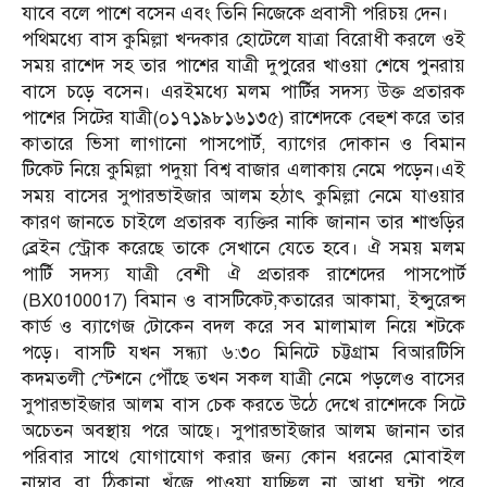
যাবে বলে পাশে বসেন এবং তিনি নিজেকে প্রবাসী পরিচয় দেন।
পথিমধ্যে বাস কুমিল্লা খন্দকার হোটেলে যাত্রা বিরোধী করলে ওই
সময় রাশেদ সহ তার পাশের যাত্রী দুপুরের খাওয়া শেষে পুনরায়
বাসে চড়ে বসেন। এরইমধ্যে মলম পার্টির সদস্য উক্ত প্রতারক
পাশের সিটের যাত্রী(০১৭১৯৮১৬১৩৫) রাশেদকে বেহুশ করে তার
কাতারে ভিসা লাগানো পাসপোর্ট, ব্যাগের দোকান ও বিমান
টিকেট নিয়ে কুমিল্লা পদুয়া বিশ্ব বাজার এলাকায় নেমে পড়েন।এই
সময় বাসের সুপারভাইজার আলম হঠাৎ কুমিল্লা নেমে যাওয়ার
কারণ জানতে চাইলে প্রতারক ব্যক্তির নাকি জানান তার শাশুড়ির
ব্রেইন স্ট্রোক করেছে তাকে সেখানে যেতে হবে। ঐ সময় মলম
পার্টি সদস্য যাত্রী বেশী ঐ প্রতারক রাশেদের পাসপোর্ট
(BX0100017) বিমান ও বাসটিকেট,কতারের আকামা, ইন্সুরেন্স
কার্ড ও ব্যাগেজ টোকেন বদল করে সব মালামাল নিয়ে শটকে
পড়ে। বাসটি যখন সন্ধ্যা ৬:৩০ মিনিটে চট্টগ্রাম বিআরটিসি
কদমতলী স্টেশনে পৌঁছে তখন সকল যাত্রী নেমে পড়লেও বাসের
সুপারভাইজার আলম বাস চেক করতে উঠে দেখে রাশেদকে সিটে
অচেতন অবস্থায় পরে আছে। সুপারভাইজার আলম জানান তার
পরিবার সাথে যোগাযোগ করার জন্য কোন ধরনের মোবাইল
নাম্বার বা ঠিকানা খুঁজে পাওয়া যাচ্ছিল না আধা ঘন্টা পরে