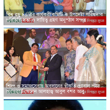
বিশ্ব বন্ধু ৯৪ এর কার্যকরী কমিটি ও উপদেষ্টা পরিষদ’র
পরিচিতি সভা ও দায়িত্ব গ্রহণ অনুস্ঠান সম্পন্ন
শিল্প ও সমাজসেবায় অবদানের স্বীকৃতি গ্লোবাল স্টার
অ্যাওয়ার্ড পেলেন আলহাজ্ব আবুল বশর আবু