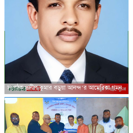
সংগঠক প্রদীপ কুমার বড়ুয়া আনন্দ’র আমেরিকা গমন