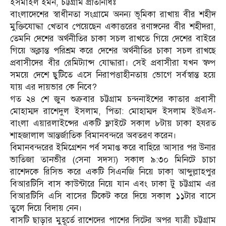
ইসমাইল ইমন, চট্টগ্রাম প্রতিনিধিঃ
বাংলাদেশের স্বাধীনতা সংগ্রামে অনন্য ভূমিকা রাখায় বীর শহীদ
মুক্তিযোদ্ধা খেতাব পেয়েছেন একাত্তরের রণাঙ্গনের বীর শহীদরা,
তেমনি দেশের অর্থনীতির চাকা সচল রাখতে গিয়ে দেশের বাইরে
গিয়ে অক্লান্ত পরিশ্রম করে দেশের অর্থনীতির চাকা সচল রাখছে
প্রবাসীদের বীর রেমিট্যান্স যোদ্ধারা। সেই প্রবাসীরা যখন স্বল্প
সময়ে দেশে ছুটিতে এসে নিরাপত্তাহীনতায় ভোগে সর্বস্বান্ত হয়ে
যায় এর দায়ভার কে নিবে?
গত ২৪ শে জুন শুক্রবার চট্টগ্রাম চন্দনাইশের কাতার প্রবাসী
মোহাম্মদ রাশেদুল ইসলাম, পিতা: মোহাম্মদ ইসলাম ইউএস-
বাংলা এয়ারলাইন্সের একটি ফ্লাইটে সকাল ৮টায় ঢাকা হযরত
শাহজালাল আন্তর্জাতিক বিমানবন্দরে অবতরণ করেন।
বিমানবন্দরের ইমিগ্রেশন পর্ব সমাপ্ত করে বাহিরে আসার পর উনার
ভাতিজা তানভীর (সেনা সদস্য) সকাল ৯:৩০ মিনিটে চাচা
রাশেদকে রিসিভ করে একটি সিএনজি নিয়ে ঢাকা আব্দুল্লাহপুর
বিআরটিসি বাস কাউন্টারে নিয়ে যান এবং ঢাকা টু চট্টগ্রাম এর
বিআরটিসি এসি বাসের টিকেট করে দিয়ে সকাল ১১টার বাসে
তুলে দিয়ে বিদায় নেন।
বাসটি ছাড়ার মুহূর্তে রাশেদের পাশের সিটের অপর যাত্রী চট্টগ্রাম