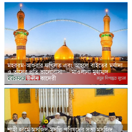
মহররম-আশুরার ফযিলত এবং আহলে বাইতের মর্যাদা
ও তাঁদের প্রতি ভালোবাসা” – মাওলানা মুহাম্মদ
বোরহান উদ্দীন কাদেরী
শাহী জামে মসজিদ মুসল্লি পরিষদের সভা মসজিদ