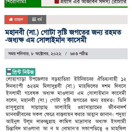
শিরোনামঃ
প্রয়াস এর আজীবন সদস্য রোটারিয়ান সুব
প্রচ্ছদ
ধর্ম
মহানবী (সা.) গোটা সৃষ্টি জগতের জন্য রহমত
-অধ্যক্ষ এম সোলাইমান কাসেমী
সময় শনিবার, ৮ অক্টোবর, ২০২২
৬৪৩ পঠিত
লোহাগাড়া উপজেলার বড়হাতিয়া ইউনিয়নের ঐতিহ্যবাহী ১২
দিনব্যাপী ৩২তম মিলাদুন্নবী (সা.) মাহফিলের দশম দিবসে
ইসলামী গবেষক অধ্যক্ষ মাওলানা এম সোলাইমান কাসেমী
বলেন, মহানবী (সা.) গোটা সৃষ্টি জগতের জন্য রহমত। তিনি
রাসূলুল্লাহ সাল্লাল্লাহু আলাইহি ওয়াসাল্লামের জীবনাদর্শ
মানবজীবনের সকল ক্ষেত্রে বাস্তবায়ন করার আহ্বান জানান। পদুয়া
আইনুল উলূম দারুচ্ছুন্নাহ কামিল মাদ্রাসার অধ্যক্ষ ইসলামী
চিন্তাবিদ মাওলানা আ ন ম নোমান’র সভাপতিত্বে ও মাহফিল