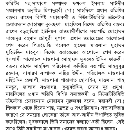
কমিটির সহ-সাধারণ সম্পাদক ফখরুল ইসলাম সাঈদীর
সঞ্চালনায় অনুষ্ঠিত মিলাদুন্নবী (সা.) মাহফিলে প্রধান অতিথির
বক্তব্য রাখেন বিশিষ্ট সমাজকর্মী ও নিউজটিভিবিডি ডটনেট’র
চেয়ারম্যান মোহাম্মদ নুরুচ্ছফা। মাহফিলে বিশেষ অতিথির বক্তব্য
রাখেন বড়হাতিয়া ইউনিয়ন আওয়ামীলীগের সভাপতি মোহাম্মদ
সাজেদুর রহমান চৌধুরী দুলাল। প্রধান ওয়ায়েজের আলোচনা
পেশ করেন পিএইচ.ডি গবেষক হাফেজ মাওলানা মুহাম্মদ
মুহিউদ্দিন মাহবুব। বিশেষ ওয়ায়েজের আলোচনা পেশ করেন
ইসলামী আলোচক মাওলানা মোহাম্মদ মুসলেহ উদ্দিন ফারুকী।
বক্তব্য রাখেন মাহফিল পরিচালনা কমিটির সভাপতি মাহবুবুর
রহমান, সাধারণ সম্পাদক নাছির উদ্দীন, পরিচালক মাওলানা
মহিউদ্দিন হেলালী, মাওলানা শাহাদাত হোসাইন, মাওলানা শাহ
মনছুর, জালাল সওদাগর, কুতুবউদ্দিন, সৈয়দ নুর প্রমুখ।
মাহফিলের প্রধান অতিথি বিশিষ্ট সমাজকর্মী ও নিউজটিভিবিডি
ডটনেট’র চেয়ারম্যান মোহাম্মদ নুরুচ্ছফা বলেন, মহানবী (সা.)
শিশুকাল থেকে ছিলেন শান্ত, নম্রভদ্র ও সৎচরিত্রবান। সত্যবাদিতার
কারণে সে সময়ের লোকেরা তাঁকে আল-আমীন উপাদিতে ভূষিত
করেছিলেন। যুবককালে তিনি সমাজের কল্যাণে ব্রতী ছিলেন। সেই
সাথে তিনি সবাইকে মা-বাবার খেদমত করার অনুরোধ করেন।