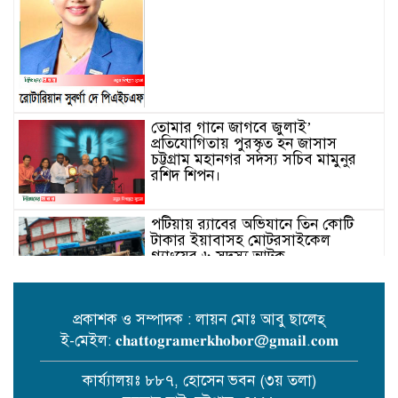
তোমার গানে জাগবে জুলাই’
প্রতিযোগিতায় পুরস্কৃত হন জাসাস
চট্টগ্রাম মহানগর সদস‌্য স‌চিব মামুনুর
রশিদ শিপন।
পটিয়ায় র‍্যাবের অভিযানে তিন কোটি
টাকার ইয়াবাসহ মোটরসাইকেল
গ্যাংয়ের ৬ সদস্য আটক
প্রকাশক ও সম্পাদক : লায়ন মোঃ আবু ছালেহ্
ই-মেইল: 𝐜𝐡𝐚𝐭𝐭𝐨𝐠𝐫𝐚𝐦𝐞𝐫𝐤𝐡𝐨𝐛𝐨𝐫@𝐠𝐦𝐚𝐢𝐥.𝐜𝐨𝐦
বোয়ালখালীতে পুকুরে মিলল বৃদ্ধের
মরদেহ
কার্য্যালয়ঃ ৮৮৭, হোসেন ভবন (৩য় তলা)