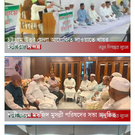
চট্টগ্রাম উত্তর জেলা আয়োজিত দাওয়াতে খায়র
ইজতিমা সম্পন্ন
শাহী জামে মসজিদ মুসল্লী পরিষদের সভা অনুষ্ঠিত