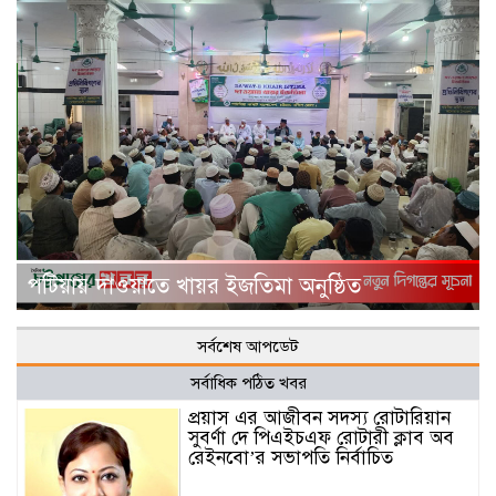
পটিয়ায় দাওয়াতে খায়র ইজতিমা অনুষ্ঠিত
সর্বশেষ আপডেট
সর্বাধিক পঠিত খবর
প্রয়াস এর আজীবন সদস্য রোটারিয়ান
সুবর্ণা দে পিএইচএফ রোটারী ক্লাব অব
রেইনবো’র সভাপতি নির্বাচিত