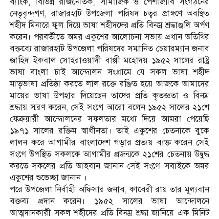
ব্যাংক, বিভিন্ন রাজনৈতিক, সামাজিক ও পেশাজীবি সংগঠনের
নেতৃবৃন্দগণ, রাজারহাট উপজেলা পরিষদ চত্বর প্রাঙ্গণে অবস্থিত
শহীদ মিনারে ফুল দিয়ে ভাষা শহীদদের প্রতি বিনম্র শ্রদ্ধাঞ্জলি অর্পণ
করেন। পরবর্তীতে অমর একুশের আলোচনা সভায় প্রধান অতিথির
বক্তব্যে রাজারহাট উপজেলা পরিষদের সম্মানিত চেয়ারম্যান জনাব
জাহিদ ইকবাল সোহরাওয়ার্দী বাপ্পী মহোদয় ১৯৫২ সালের রাষ্ট্র
ভাষা বাংলা চাই আন্দোলন সংগ্রামে যে সকল ভাষা শহীদ
মাতৃভাষা প্রতিষ্ঠা করতে লাল রক্তে রঞ্জিত হয়ে আজকে আমাদের
মায়ের ভাষা উপহার দিয়েছেন তাদের প্রতি কৃতজ্ঞতা ও বিনম্র
শ্রদ্ধায় স্মরণ করেন, সেই সংগে আরো বলেন ১৯৫২ সালের ২১শে
ফেব্রুয়ারী আন্দোলনের সফলতার মধ্যে দিয়ে আমরা পেয়েছি
১৯৭১ সালের রক্তিম স্বাধীনতা। তাই একুশের চেতনাকে বুকে
লালন করে আগামীর বাংলাদেশ গড়ার প্রত্যয় ব্যক্ত করেন সেই
সংগে উপস্থিত সকলকে আগামীর প্রজন্মকে ২১শের চেতনায় উদ্বুদ্ধ
করতে সকলের প্রতি আহবান জানান সেই সংগে সবাইকে অমর
একুশের শুভেচ্ছা জানান ‌।
পরে উপজেলা নির্বাহী অফিসার জনাব, কাবেরী রায় তার মূল্যবান
বক্তব্য প্রদান করেন। ১৯৫২ সালের ভাষা আন্দোলনে
আত্মদানকারী সকল শহীদের প্রতি বিনম্র শ্রদ্ধা জানিয়ে এক মিনিট