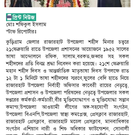
মোঃ শফিকুল ইসলাম
স্টাফ রিপোর্টারঃ
কুড়িগ্রাম জেলার রাজারহাট উপজেলা শহীদ মিনার চত্বরে
২১ফেব্রুয়ারি রাতে উপজেলা প্রশাসনের আয়োজনে ১৯৫২ সালের
ভাষা আন্দোলনে রফিক, সালাম,বরকত,জব্বার সহ সকল
শহীদদের প্রতি বিনম্র শ্রদ্ধা নিবেদন করা হয়েছে। ২১শে ফেব্রুয়ারি
মহান শহীদ দিবস ও আন্তর্জাতিক মাতৃভাষা দিবস উপলক্ষে রাত
১২ টা ১ মিনিটে ভাষা শহীদদের স্মরণে,ফুলের বেদি হাতে নিয়ে
রাজারহাট উপজেলা নির্বাহী অফিসার কাবেরী রায়ের নেতৃত্বে,
উপজেলা প্রশাসন ও উপজেলা পরিষদের নেতৃত্বে উপজেলার সকল
দপ্তরের কর্মকর্তা-কর্মচারী,বীর মুক্তিযোদ্ধাগণ ও মুক্তিযোদ্ধা সন্তান
কমান্ড,উপজেলা আওয়ামী লীগের অঙ্গ-সহযোগী সংগঠন,
উপজেলা বিএনপি,উপজেলা স্বাস্থ্য কমপ্লেক্স, প্রেসক্লাব রাজারহাট,
রাজারহাট প্রেসক্লাব, রাজারহাট মডেল প্রেসক্লাব, মানবাধিকার
সংগঠন এশিয়ান নারী ও শিশু অধিকার ফাউন্ডেশন, সোনালী