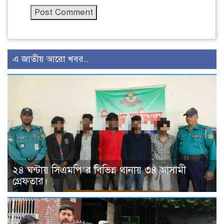
এ জাতীয় আরো খবর..
২৪ ঘন্টায় সিএমপি’র বিভিন্ন থানায় ৩৪ আসামী
গ্রেফতার।