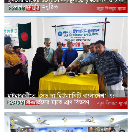
হৃদয়ের ডাকের উদ্যোগে কর্ণফুলীতে বৃক্ষরোপণ ও চারা
বিতরণ কর্মসূচি অনুষ্ঠিত
হাটহাজারীতে ‘সেভ দ্য হিউম্যানিটি বাংলাদেশ’-এর
উদ্যোগে বন্যার্তদের মাঝে ত্রাণ বিতরণ