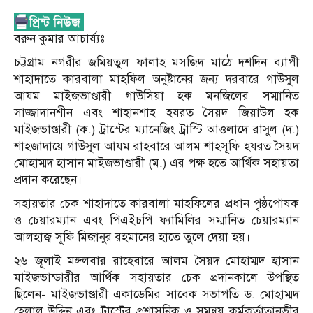
বরুন কুমার আচার্য্যঃ
চট্টগ্রাম নগরীর জমিয়তুল ফালাহ মসজিদ মাঠে দশদিন ব্যাপী
শাহাদাতে কারবালা মাহফিল অনুষ্টানের জন্য দরবারে গাউসুল
আযম মাইজভাণ্ডারী গাউসিয়া হক মনজিলের সম্মানিত
সাজ্জাদানশীন এবং শাহানশাহ হযরত সৈয়দ জিয়াউল হক
মাইজভাণ্ডারী (ক.) ট্রাস্টের ম্যানেজিং ট্রাস্টি আওলাদে রাসুল (দ.)
শাহজাদায়ে গাউসুল আযম রাহবারে আলম শাহসূফি হযরত সৈয়দ
মোহাম্মদ হাসান মাইজভাণ্ডারী (ম.) এর পক্ষ হতে আর্থিক সহায়তা
প্রদান করেছেন।
সহায়তার চেক শাহাদাতে কারবালা মাহফিলের প্রধান পৃষ্ঠপোষক
ও চেয়ারম্যান এবং পিএইচপি ফ্যামিলির সম্মানিত চেয়ারম্যান
আলহাজ্ব সূফি মিজানুর রহমানের হাতে তুলে দেয়া হয়।
২৬ জূলাই মঙ্গলবার রাহেবারে আলম সৈয়দ মোহাম্মদ হাসান
মাইজভান্ডারীর আর্থিক সহায়তার চেক প্রদানকালে উপস্থিত
ছিলেন- মাইজভাণ্ডারী একাডেমির সাবেক সভাপতি ড. মোহাম্মদ
হেলাল উদ্দিন এবং ট্রাস্টের প্রশাসনিক ও সমন্বয় কর্মকর্তাতানভীর