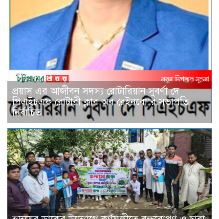
প্রয়াস এর আজীবন সদস্য রোটারিয়ান সুবর্ণা দে
পিএইচএফ রোটারী ক্লাব অব রেইনবো’র সভাপতি
নির্বাচিত