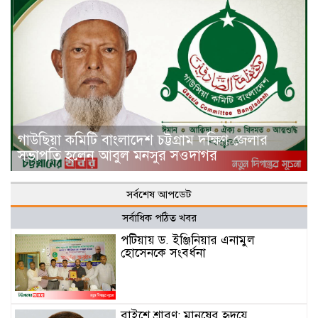
গাউছিয়া কমিটি বাংলাদেশ চট্টগ্রাম দক্ষিণ জেলার
সভাপতি হলেন আবুল মনসুর সওদাগর
সর্বশেষ আপডেট
সর্বাধিক পঠিত খবর
পটিয়ায় ড. ইঞ্জিনিয়ার এনামুল
হোসেনকে সংবর্ধনা
বাইশে শ্রাবণ: মানুষের হৃদয়ে