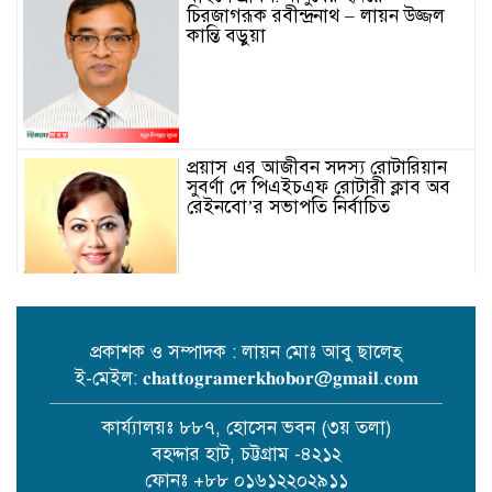
চিরজাগরূক রবীন্দ্রনাথ – লায়ন উজ্জল
কান্তি বড়ুয়া
প্রয়াস এর আজীবন সদস্য রোটারিয়ান
সুবর্ণা দে পিএইচএফ রোটারী ক্লাব অব
রেইনবো’র সভাপতি নির্বাচিত
প্রকাশক ও সম্পাদক : লায়ন মোঃ আবু ছালেহ্
ই-মেইল: 𝐜𝐡𝐚𝐭𝐭𝐨𝐠𝐫𝐚𝐦𝐞𝐫𝐤𝐡𝐨𝐛𝐨𝐫@𝐠𝐦𝐚𝐢𝐥.𝐜𝐨𝐦
তোমার গানে জাগবে জুলাই’
প্রতিযোগিতায় পুরস্কৃত হন জাসাস
কার্য্যালয়ঃ ৮৮৭, হোসেন ভবন (৩য় তলা)
চট্টগ্রাম মহানগর সদস‌্য স‌চিব মামুনুর
বহদ্দার হাট, চট্টগ্রাম -৪২১২
রশিদ শিপন।
ফোনঃ +৮৮ ০১৬১২২০২৯১১