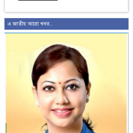
এ জাতীয় আরো খবর..