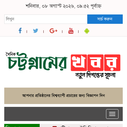
শনিবার, ০৮ অগাস্ট ২০২৬, ০৯:৫২ পূর্বাহ্ন
সার্চ করুন
Toggle
naviga