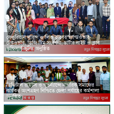
সেঞ্চুরিয়ান লায়ন্স ও লিও ক্লাবের হ্যান্ডওভার-
টেকওভার, ডিজি টিম সংবর্ধনা, চার্টার নাইট ও ক্লাব
অফিসার্স স্কুলিং অনুষ্ঠিত
ডিজিটাল রাইটস ও গভর্ন্যান্সে নাগরিক সমাজের
কার্যকর অংশগ্রহণ নিশ্চিতে জেলা পর্যায়ের কর্মশালা
অনুষ্ঠিত