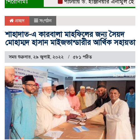
শিরোনামঃ
পটিয়ায় ড. ইঞ্জিনিয়ার এনামুল হোসেনকে 
প্রচ্ছদ
সংগঠন
শাহাদাত-এ কারবালা মাহফিলের জন্য সৈয়দ
মোহাম্মদ হাসান মাইজভান্ডারীর আর্থিক সহায়তা
সময় শুক্রবার, ২৯ জুলাই, ২০২২
৫৮১ পঠিত