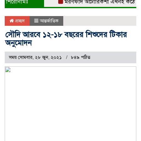
শিরোনামঃ
মরণফাঁদ অটোরিকশা এখনই কঠোর নিয়ন্ত্
প্রচ্ছদ
আন্তর্জাতিক
সৌদি আরবে ১২-১৮ বছরের শিশুদের টিকার
অনুমোদন
সময় সোমবার, ২৮ জুন, ২০২১
৮৪৯ পঠিত