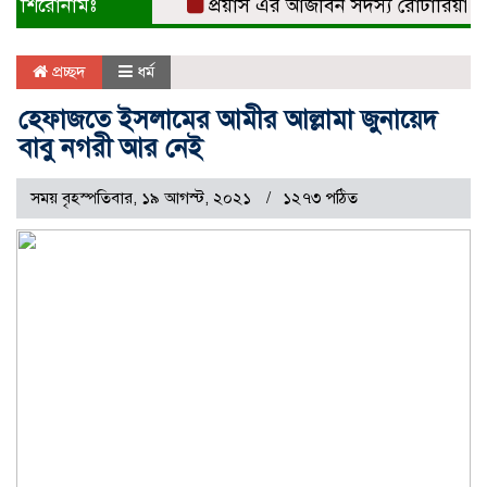
শিরোনামঃ
প্রয়াস এর আজীবন সদস্য রোটারিয়ান সুবর্
প্রচ্ছদ
ধর্ম
হেফাজতে ইসলামের আমীর আল্লামা জুনায়েদ
বাবু নগরী আর নেই
সময় বৃহস্পতিবার, ১৯ আগস্ট, ২০২১
১২৭৩ পঠিত