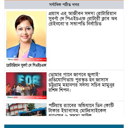
সর্বাধিক পঠিত খবর
প্রয়াস এর আজীবন সদস্য রোটারিয়ান
সুবর্ণা দে পিএইচএফ রোটারী ক্লাব অব
রেইনবো’র সভাপতি নির্বাচিত
তোমার গানে জাগবে জুলাই’
প্রতিযোগিতায় পুরস্কৃত হন জাসাস
চট্টগ্রাম মহানগর সদস‌্য স‌চিব মামুনুর
রশিদ শিপন।
পটিয়ায় র‍্যাবের অভিযানে তিন কোটি
টাকার ইয়াবাসহ মোটরসাইকেল
গ্যাংয়ের ৬ সদস্য আটক