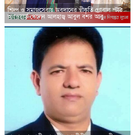
শিল্প ও সমাজসেবায় অবদানের স্বীকৃতি গ্লোবাল স্টার
অ্যাওয়ার্ড পেলেন আলহাজ্ব আবুল বশর আবু