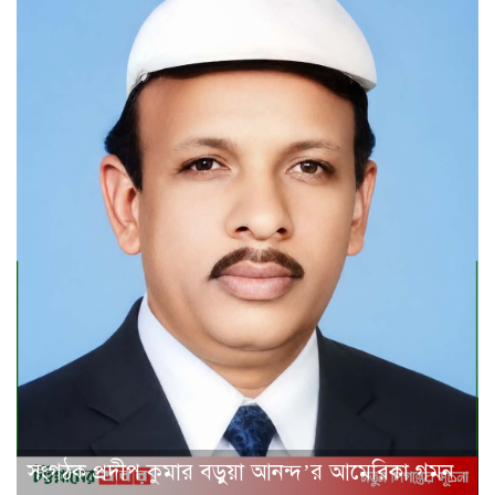
সংগঠক প্রদীপ কুমার বড়ুয়া আনন্দ’র আমেরিকা গমন