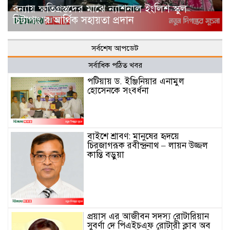
বন্যায় ক্ষতিগ্রস্তদের মাঝে ন্যাশনাল ইংলিশ স্কুল
চিটাগাং’র আর্থিক সহায়তা প্রদান
সর্বশেষ আপডেট
সর্বাধিক পঠিত খবর
পটিয়ায় ড. ইঞ্জিনিয়ার এনামুল
হোসেনকে সংবর্ধনা
বাইশে শ্রাবণ: মানুষের হৃদয়ে
চিরজাগরূক রবীন্দ্রনাথ – লায়ন উজ্জল
কান্তি বড়ুয়া
প্রয়াস এর আজীবন সদস্য রোটারিয়ান
সুবর্ণা দে পিএইচএফ রোটারী ক্লাব অব