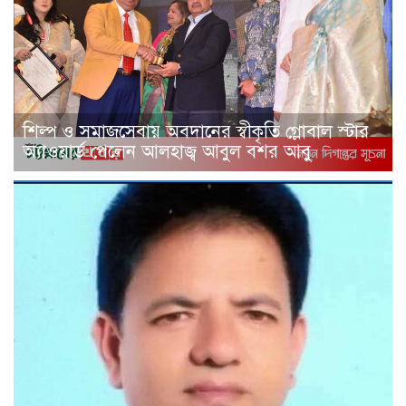
শিল্প ও সমাজসেবায় অবদানের স্বীকৃতি গ্লোবাল স্টার
অ্যাওয়ার্ড পেলেন আলহাজ্ব আবুল বশর আবু