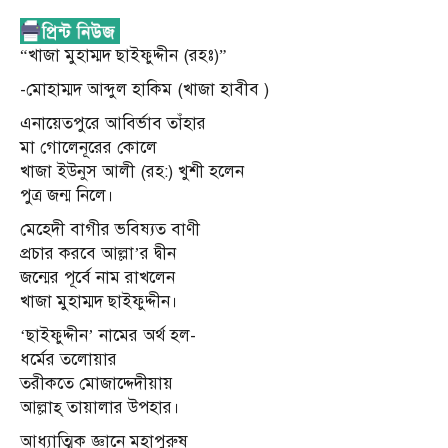
“খাজা মুহাম্মদ ছাইফুদ্দীন (রহঃ)”
-মোহাম্মদ আব্দুল হাকিম (খাজা হাবীব )
এনায়েতপুরে আবির্ভাব তাঁহার
মা গোলেনূরের কোলে
খাজা ইউনুস আলী (রহ:) খুশী হলেন
পুত্র জন্ম নিলে।
মেহেদী বাগীর ভবিষ্যত বাণী
প্রচার করবে আল্লা’র দ্বীন
জন্মের পূর্বে নাম রাখলেন
খাজা মুহাম্মদ ছাইফুদ্দীন।
‘ছাইফুদ্দীন’ নামের অর্থ হল-
ধর্মের তলোয়ার
তরীকতে মোজাদ্দেদীয়ায়
আল্লাহ্ তায়ালার উপহার।
আধ্যাত্মিক জ্ঞানে মহাপুরুষ