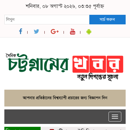
শনিবার, ০৮ অগাস্ট ২০২৬, ০৩:৩৫ পূর্বাহ্ন
সার্চ করুন
Toggle
naviga