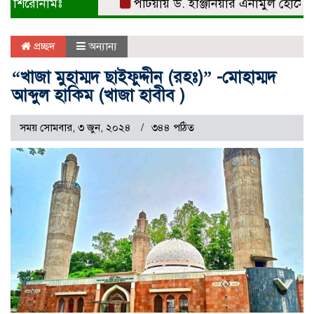
শিরোনামঃ
পটিয়ায় ড. ইঞ্জিনিয়ার এনামুল হোসেনকে সং
প্রচ্ছদ
অন্যান্য
“খাজা মুহাম্মদ ছাইফুদ্দীন (রহঃ)” -মোহাম্মদ
আব্দুল হাকিম (খাজা হাবীব )
সময় সোমবার, ৩ জুন, ২০২৪
৩৪৪ পঠিত