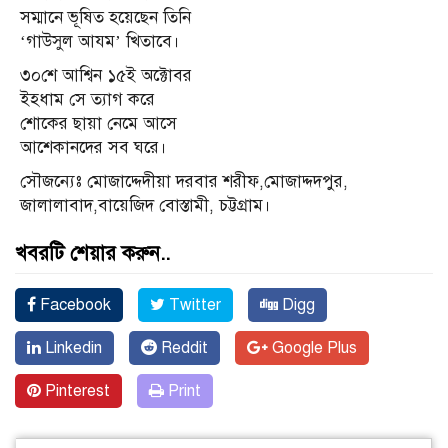
সম্মানে ভূষিত হয়েছেন তিনি
‘গাউসুল আযম’ খিতাবে।
৩০শে আশ্বিন ১৫ই অক্টোবর
ইহধাম সে ত্যাগ করে
শোকের ছায়া নেমে আসে
আশেকানদের সব ঘরে।
সৌজন্যেঃ মোজাদ্দেদীয়া দরবার শরীফ,মোজাদ্দদপুর,
জালালাবাদ,বায়েজিদ বোস্তামী, চট্টগ্রাম।
খবরটি শেয়ার করুন..
Facebook
Twitter
Digg
Linkedin
Reddit
Google Plus
Pinterest
Print