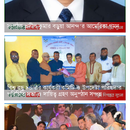
সংগঠক প্রদীপ কুমার বড়ুয়া আনন্দ’র আমেরিকা গমন
বিশ্ব বন্ধু ৯৪ এর কার্যকরী কমিটি ও উপদেষ্টা পরিষদ’র
পরিচিতি সভা ও দায়িত্ব গ্রহণ অনুস্ঠান সম্পন্ন