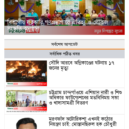
বিভাগীয় সরকারি গণগ্রন্থাগারে ঐতিহ্য ও লোকজ
সংস্কৃতি অনুষ্ঠান
সর্বশেষ আপডেট
সর্বাধিক পঠিত খবর
সৌদি আরবে অগ্নিকাণ্ডের ঘটনায় ১৭
জনের মৃত্যু
চট্টগ্রাম চান্দগাঁওয়ে এশিয়ান নারী ও শিশু
অধিকার ফাউন্ডেশনের মতবিনিময় সভা
ও খাদ্যসামগ্রী বিতরণ
মরণফাঁদ অটোরিকশা এখনই কঠোর
নিয়ন্ত্রণ চাই: মোস্তানছিরুল হক চৌধুরী