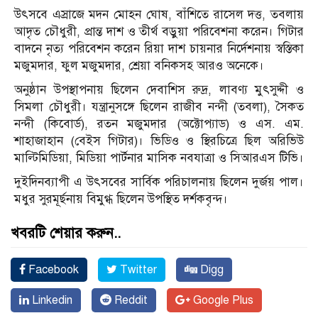
উৎসবে এস্রাজে মদন মোহন ঘোষ, বাঁশিতে রাসেল দত্ত, তবলায়
আদৃত চৌধুরী, প্রান্ত দাশ ও তীর্থ বড়ুয়া পরিবেশনা করেন। গিটার
বাদনে নৃত্য পরিবেশন করেন রিয়া দাশ চায়নার নির্দেশনায় স্বস্তিকা
মজুমদার, ফুল মজুমদার, শ্রেয়া বনিকসহ আরও অনেকে।
অনুষ্ঠান উপস্থাপনায় ছিলেন দেবাশিস রুদ্র, লাবণ্য মুৎসুদ্দী ও
সিমলা চৌধুরী। যন্ত্রানুসঙ্গে ছিলেন রাজীব নন্দী (তবলা), সৈকত
নন্দী (কিবোর্ড), রতন মজুমদার (অক্টোপ্যাড) ও এস. এম.
শাহাজাহান (বেইস গিটার)। ভিডিও ও স্থিরচিত্রে ছিল অরিভিউ
মাল্টিমিডিয়া, মিডিয়া পার্টনার মাসিক নবযাত্রা ও সিআরএস টিভি।
দুইদিনব্যাপী এ উৎসবের সার্বিক পরিচালনায় ছিলেন দুর্জয় পাল।
মধুর সুরমূর্ছনায় বিমুগ্ধ ছিলেন উপস্থিত দর্শকবৃন্দ।
খবরটি শেয়ার করুন..
Facebook
Twitter
Digg
Linkedin
Reddit
Google Plus