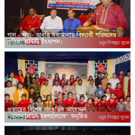
গান – নৃত্য- আবৃত্তি কথামালায় বিদ্যার্থী পরিষদের
প্রতিষ্ঠা বার্ষিকী উৎযাপন।
প্রত্যয়ের বিশেষ সাংস্কৃতিক আয়োজন
“আনন্দলোকে মঙ্গলালোকে” অনুষ্ঠিত