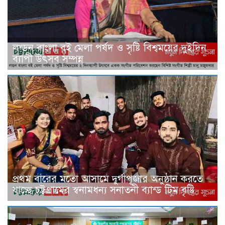
লন্ডন বাংলা বই মেলা পর্ষদ ও সৃষ্টি বিশ্বময়ের দুইদিন
ব্যাপী উৎসব সম্পন্ন
প্রথম বারের মতো আসামে দুর্গাপূজার অনুষ্ঠান করতে
যাচ্ছে চট্টগ্রামের স্বনামধন্য সনাতনী ব্যান্ড টিম বৃষ্টি