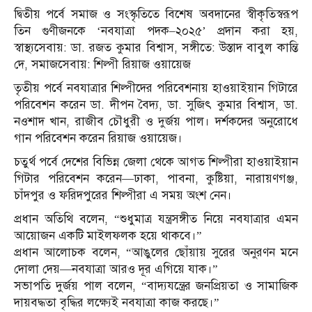
দ্বিতীয় পর্বে সমাজ ও সংস্কৃতিতে বিশেষ অবদানের স্বীকৃতিস্বরূপ
তিন গুণীজনকে ‘নবযাত্রা পদক–২০২৫’ প্রদান করা হয়,
স্বাস্থ্যসেবায়: ডা. রজত কুমার বিশ্বাস, সঙ্গীতে: উস্তাদ বাবুল কান্তি
দে, সমাজসেবায়: শিল্পী রিয়াজ ওয়ায়েজ
তৃতীয় পর্বে নবযাত্রার শিল্পীদের পরিবেশনায় হাওয়াইয়ান গিটারে
পরিবেশন করেন ডা. দীপন বৈদ্য, ডা. সুজিৎ কুমার বিশ্বাস, ডা.
নওশাদ খান, রাজীব চৌধুরী ও দুর্জয় পাল। দর্শকদের অনুরোধে
গান পরিবেশন করেন রিয়াজ ওয়ায়েজ।
চতুর্থ পর্বে দেশের বিভিন্ন জেলা থেকে আগত শিল্পীরা হাওয়াইয়ান
গিটার পরিবেশন করেন—ঢাকা, পাবনা, কুষ্টিয়া, নারায়ণগঞ্জ,
চাঁদপুর ও ফরিদপুরের শিল্পীরা এ সময় অংশ নেন।
প্রধান অতিথি বলেন, “শুধুমাত্র যন্ত্রসঙ্গীত নিয়ে নবযাত্রার এমন
আয়োজন একটি মাইলফলক হয়ে থাকবে।”
প্রধান আলোচক বলেন, “আঙুলের ছোঁয়ায় সুরের অনুরণন মনে
দোলা দেয়—নবযাত্রা আরও দূর এগিয়ে যাক।”
সভাপতি দুর্জয় পাল বলেন, “বাদ্যযন্ত্রের জনপ্রিয়তা ও সামাজিক
দায়বদ্ধতা বৃদ্ধির লক্ষ্যেই নবযাত্রা কাজ করছে।”