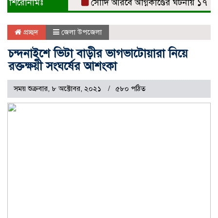
শিরোনামঃ
সৌদি আরবে অগ্নিকাণ্ডের ঘটনায় ১৭ জনের মৃ
প্রচ্ছদ
জেলা উপজেলা
চন্দনাইশে ভিটা বাড়ীর ভাগভাটোয়ারা নিয়ে
রক্তক্ষয়ী সংঘর্ষের আশংকা
সময় শুক্রবার, ৮ অক্টোবর, ২০২১
৫৮০ পঠিত