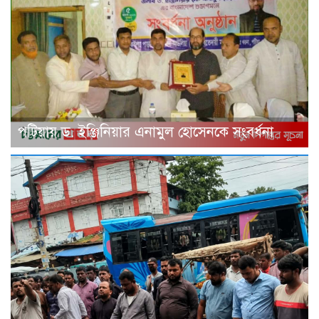
পটিয়ায় ড. ইঞ্জিনিয়ার এনামুল হোসেনকে সংবর্ধনা