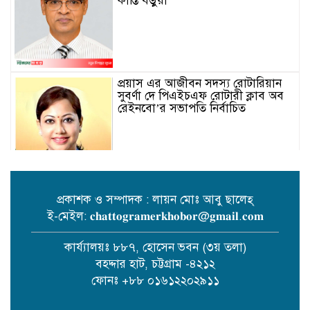
কান্তি বড়ুয়া
প্রয়াস এর আজীবন সদস্য রোটারিয়ান
সুবর্ণা দে পিএইচএফ রোটারী ক্লাব অব
রেইনবো’র সভাপতি নির্বাচিত
প্রকাশক ও সম্পাদক : লায়ন মোঃ আবু ছালেহ্
ই-মেইল: 𝐜𝐡𝐚𝐭𝐭𝐨𝐠𝐫𝐚𝐦𝐞𝐫𝐤𝐡𝐨𝐛𝐨𝐫@𝐠𝐦𝐚𝐢𝐥.𝐜𝐨𝐦
তোমার গানে জাগবে জুলাই’
প্রতিযোগিতায় পুরস্কৃত হন জাসাস
কার্য্যালয়ঃ ৮৮৭, হোসেন ভবন (৩য় তলা)
চট্টগ্রাম মহানগর সদস‌্য স‌চিব মামুনুর
বহদ্দার হাট, চট্টগ্রাম -৪২১২
রশিদ শিপন।
ফোনঃ +৮৮ ০১৬১২২০২৯১১
পটিয়ায় র‍্যাবের অভিযানে তিন কোটি