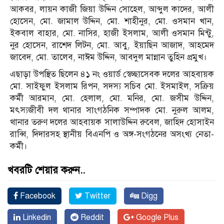
আকবর, লায়ন কাজী জিয়া উদ্দিন সোহেল, আব্দুল কাদের, আলী
হোসেন, মো. জামাল উদ্দিন, মো. শাহীনুর, মো. ওসমান খান,
ইকবাল বাহার, মো. নাসির, হাজী ইসলাম, আলী ওসমান মিন্টু,
নুর হোসেন, রাশেদ লিটন, মো. আবু, ইয়াছিন আজাদ, আহমেদ
জাবেদ, মো. তালেব, নাঈম উদ্দিন, আবদুল মান্নান তুহিন প্রমুখ।
এছাড়া উপস্থিত ছিলেন ৪১ নং ওয়ার্ড স্বেচ্ছাসেবক দলের আহবায়ক
মো. সাইফুল ইসলাম রিপন, সদস্য সচিব মো. ইসমাইল, সক্রিয়
কর্মী আরমান, মো. হেলাল, মো. মনির, মো. জসীম উদ্দিন,
মৎস্যজীবী দল থানার সাংগঠনিক সম্পাদক মো. নুরুল আলম,
থানার তরুণ দলের আহবায়ক সালাউদ্দিন রুবেল, জাহিদ হোসাইন
রাব্বি, দিদারসহ স্থানীয় বিএনপি ও অঙ্গ-সংগঠনের অসংখ্য নেতা-
কর্মী।
খবরটি শেয়ার করুন..
Facebook
Twitter
Digg
Linkedin
Reddit
Google Plus