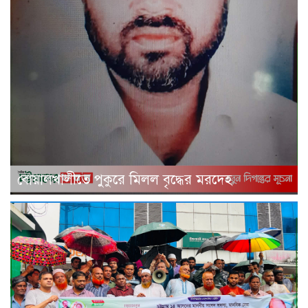
বোয়ালখালীতে পুকুরে মিলল বৃদ্ধের মরদেহ