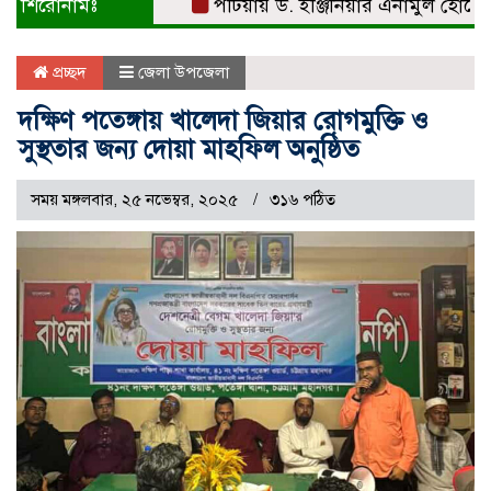
শিরোনামঃ
পটিয়ায় ড. ইঞ্জিনিয়ার এনামুল হোসেনকে সং
প্রচ্ছদ
জেলা উপজেলা
দক্ষিণ পতেঙ্গায় খালেদা জিয়ার রোগমুক্তি ও
সুস্থতার জন্য দোয়া মাহফিল অনুষ্ঠিত
সময় মঙ্গলবার, ২৫ নভেম্বর, ২০২৫
৩১৬ পঠিত