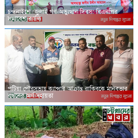
চন্দনাইশে ‘জুলাই গণ-অভ্যুত্থান দিবস’ বিএনপির
সমাবেশ-র‌্যালি
পটিয়া পৌরসভায় ক্যান্সার আক্রান্ত রাকিবকে মানবতার
বন্ধনের অর্থ সহায়তা