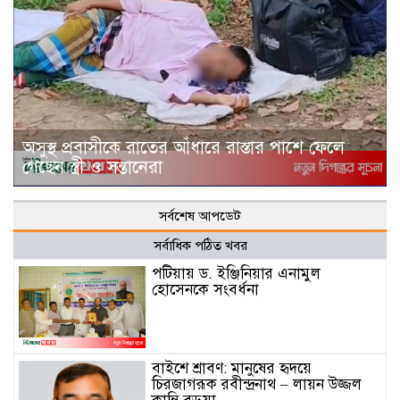
অসুস্থ প্রবাসীকে রাতের আঁধারে রাস্তার পাশে ফেলে
গেছেন স্ত্রী ও সন্তানেরা
সর্বশেষ আপডেট
সর্বাধিক পঠিত খবর
পটিয়ায় ড. ইঞ্জিনিয়ার এনামুল
হোসেনকে সংবর্ধনা
বাইশে শ্রাবণ: মানুষের হৃদয়ে
চিরজাগরূক রবীন্দ্রনাথ – লায়ন উজ্জল