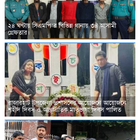
২৪ ঘন্টায় সিএমপি’র বিভিন্ন থানায় ৩৪ আসামী
গ্রেফতার।
রাজারহাট উপজেলা প্রশাসনের আয়োজনে আয়োজনে
শহীদ দিবস ও আন্তর্জাতিক মাতৃভাষা দিবস পালিত