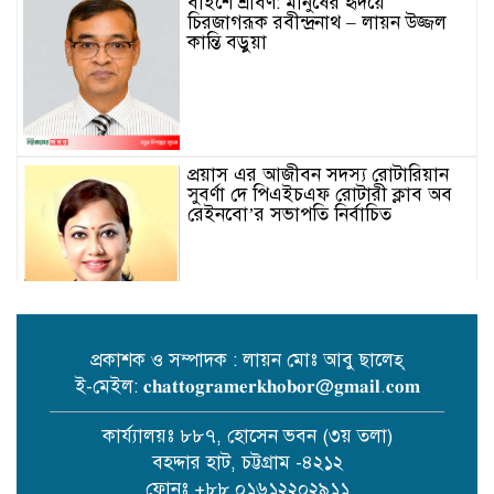
বাইশে শ্রাবণ: মানুষের হৃদয়ে
চিরজাগরূক রবীন্দ্রনাথ – লায়ন উজ্জল
কান্তি বড়ুয়া
প্রয়াস এর আজীবন সদস্য রোটারিয়ান
সুবর্ণা দে পিএইচএফ রোটারী ক্লাব অব
রেইনবো’র সভাপতি নির্বাচিত
প্রকাশক ও সম্পাদক : লায়ন মোঃ আবু ছালেহ্
ই-মেইল: 𝐜𝐡𝐚𝐭𝐭𝐨𝐠𝐫𝐚𝐦𝐞𝐫𝐤𝐡𝐨𝐛𝐨𝐫@𝐠𝐦𝐚𝐢𝐥.𝐜𝐨𝐦
তোমার গানে জাগবে জুলাই’
প্রতিযোগিতায় পুরস্কৃত হন জাসাস
কার্য্যালয়ঃ ৮৮৭, হোসেন ভবন (৩য় তলা)
চট্টগ্রাম মহানগর সদস‌্য স‌চিব মামুনুর
বহদ্দার হাট, চট্টগ্রাম -৪২১২
রশিদ শিপন।
ফোনঃ +৮৮ ০১৬১২২০২৯১১