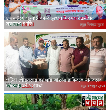
চন্দনাইশে ‘জুলাই গণ-অভ্যুত্থান দিবস’ বিএনপির
সমাবেশ-র‌্যালি
পটিয়া পৌরসভায় ক্যান্সার আক্রান্ত রাকিবকে মানবতার
বন্ধনের অর্থ সহায়তা