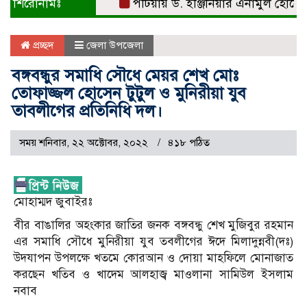
শিরোনামঃ
পটিয়ায় ড. ইঞ্জিনিয়ার এনামুল হোসেনকে সং
প্রচ্ছদ
জেলা উপজেলা
বঙ্গবন্ধুর সমাধি সৌধে মেয়র শেখ মোঃ
তোফাজ্জল হোসেন টুটুল ও মুনিরীয়া যুব
তাবলীগের প্রতিনিধি দল।
সময় শনিবার, ২২ অক্টোবর, ২০২২
৪১৮ পঠিত
মোহাম্মদ জুবাইরঃ
বীর বাঙালির অহংকার জাতির জনক বঙ্গবন্ধু শেখ মুজিবুর রহমান
এর সমাধি সৌধে মুনিরীয়া যুব তবলীগের ঈদে মিলাদুন্নবী(দঃ)
উদযাপন উপলক্ষে খতমে কোরআন ও দোয়া মাহফিলে মোনাজাত
করছেন খতিব ও খাদেম আলহাজ্ব মাওলানা সামিউল ইসলাম
নবাব