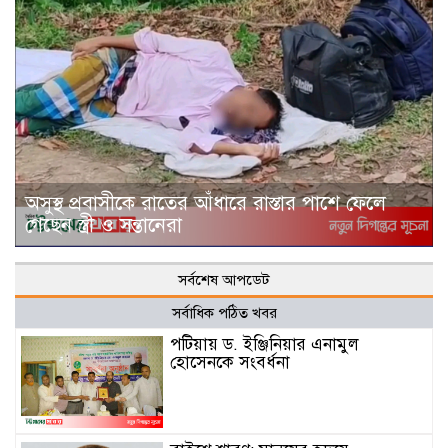
অসুস্থ প্রবাসীকে রাতের আঁধারে রাস্তার পাশে ফেলে
গেছেন স্ত্রী ও সন্তানেরা
সর্বশেষ আপডেট
সর্বাধিক পঠিত খবর
পটিয়ায় ড. ইঞ্জিনিয়ার এনামুল
হোসেনকে সংবর্ধনা