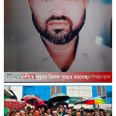
বোয়ালখালীতে পুকুরে মিলল বৃদ্ধের মরদেহ