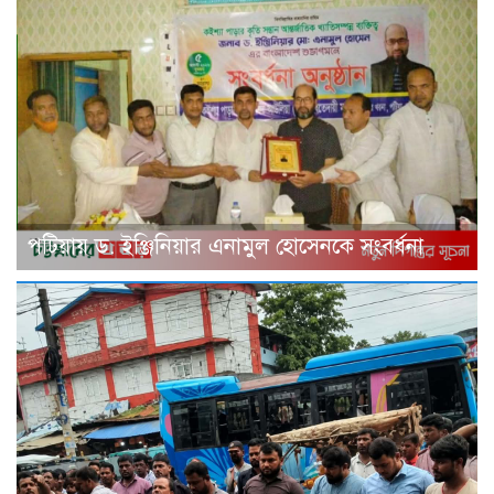
পটিয়ায় ড. ইঞ্জিনিয়ার এনামুল হোসেনকে সংবর্ধনা