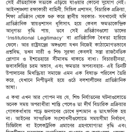
সেই ঐতিহাসিক সত্যকে এড়িয়ে যাওয়ার কোনো সুযোগ নেই।
আইনশৃঙ্খলা রক্ষাকারী বাহিনী, সিভিল প্রশাসন, বিচারিক প্রক্রিয়া,
শিক্ষা প্রতিষ্ঠান থেকে শুরু করে স্থানীয় সরকার- সবখানেই যদি
প্রাতিষ্ঠানিক স্বায়ত্তশাসন ধূলিসাৎ হয়ে কেবল ক্ষমতাকেন্দ্রিক
আনুগত্য বৃদ্ধি পায়, তবে সেই প্রতিষ্ঠানগুলো তাদের
‘Institutional Legitimacy’ বা প্রাতিষ্ঠানিক বৈধতা হারিয়ে
ফেলে। আর রাষ্ট্রযন্ত্রের অঙ্গগুলো যখন নিজেই কাঠামোগতভাবে
প্রশ্নবিদ্ধ, তখন নারী ও শিশু সুরক্ষা কেবলই সস্তা রাজনৈতিক
স্লোগান ও ইশতেহারে সীমাবদ্ধ থাকতে বাধ্য। বিচারহীনতা,
জবাবদিহির চরম অভাব, এবং ক্ষমতার অপব্যবহার- এই তিনটি
উপাদানের মিথস্ক্রিয়া সমাজে এমন এক বিষাক্ত পরিবেশ তৈরি
করে, যেখানে নিপীড়নই হয়ে ওঠে বলশালীদের প্রাতিষ্ঠানিক
ভাষা।
এ কথা এখন আর গোপন নয় যে, শিশু নির্যাতনের ঘটনাগুলোতে
অনেক সময় অপরাধীরা শাস্তি পেলেও তা দীর্ঘ বিচারিক প্রক্রিয়ার
গোলকধাঁধায় পড়ে জনগণের চোখে দৃশ্যমান ও তাৎক্ষণিক হয়
না। আইনের সাম্প্রতিক সংশোধনীগুলোতে সময়সীমা নির্ধারণ,
ডিজিটাল বা ইলেকট্রনিক প্রমাণের গ্রহণযোগ্যতা বৃদ্ধি এবং