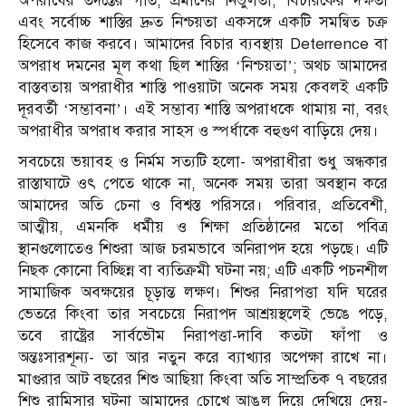
অপরাধের তদন্তের গতি, প্রমাণের নির্ভুলতা, বিচারকের দক্ষতা
এবং সর্বোচ্চ শাস্তির দ্রুত নিশ্চয়তা একসঙ্গে একটি সমন্বিত চক্র
হিসেবে কাজ করবে। আমাদের বিচার ব্যবস্থায় Deterrence বা
অপরাধ দমনের মূল কথা ছিল শাস্তির ‘নিশ্চয়তা’; অথচ আমাদের
বাস্তবতায় অপরাধীর শাস্তি পাওয়াটা অনেক সময় কেবলই একটি
দূরবর্তী ‘সম্ভাবনা’। এই সম্ভাব্য শাস্তি অপরাধকে থামায় না, বরং
অপরাধীর অপরাধ করার সাহস ও স্পর্ধাকে বহুগুণ বাড়িয়ে দেয়।
সবচেয়ে ভয়াবহ ও নির্মম সত্যটি হলো- অপরাধীরা শুধু অন্ধকার
রাস্তাঘাটে ওৎ পেতে থাকে না, অনেক সময় তারা অবস্থান করে
আমাদের অতি চেনা ও বিশ্বস্ত পরিসরে। পরিবার, প্রতিবেশী,
আত্মীয়, এমনকি ধর্মীয় ও শিক্ষা প্রতিষ্ঠানের মতো পবিত্র
স্থানগুলোতেও শিশুরা আজ চরমভাবে অনিরাপদ হয়ে পড়ছে। এটি
নিছক কোনো বিচ্ছিন্ন বা ব্যতিক্রমী ঘটনা নয়; এটি একটি পচনশীল
সামাজিক অবক্ষয়ের চূড়ান্ত লক্ষণ। শিশুর নিরাপত্তা যদি ঘরের
ভেতরে কিংবা তার সবচেয়ে নিরাপদ আশ্রয়স্থলেই ভেঙে পড়ে,
তবে রাষ্ট্রের সার্বভৌম নিরাপত্তা-দাবি কতটা ফাঁপা ও
অন্তঃসারশূন্য- তা আর নতুন করে ব্যাখ্যার অপেক্ষা রাখে না।
মাগুরার আট বছরের শিশু আছিয়া কিংবা অতি সাম্প্রতিক ৭ বছরের
শিশু রামিসার ঘটনা আমাদের চোখে আঙুল দিয়ে দেখিয়ে দেয়-