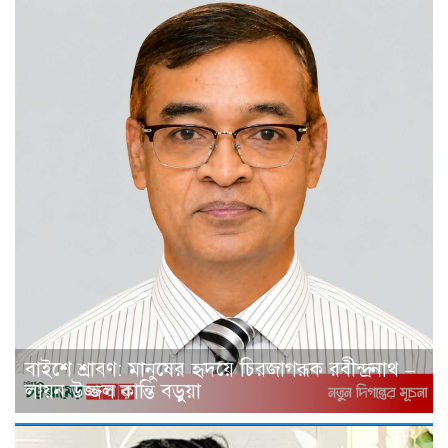
বাইশে শ্রাবণ: মানুষের হৃদয়ে চিরজাগরূক রবীন্দ্রনাথ –
লায়ন উজ্জল কান্তি বড়ুয়া