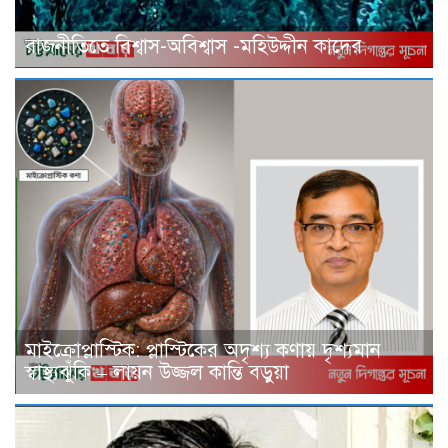
রাজনীতিতে বিশ্বাস-অবিশ্বাস -মহিউদ্দীন কাদের
মাইক্রোপ্লাস্টিক: প্লাস্টিকের অদৃশ্য কণায় দৃশ্যমান
স্বাস্থ্যঝুঁকি – লায়ন উজ্জল কান্তি বড়ুয়া