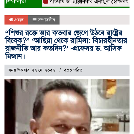
শিরোনামঃ
পটিয়ায় ড. ইঞ্জিনিয়ার এনামুল হোসেনকে সংবর্ধনা
প্রচ্ছদ
সম্পাদকীয়
“শিশুর রক্তে আর কতবার জেগে উঠবে রাষ্ট্রের
বিবেক?” ‘আছিয়া থেকে রামিসা: বিচারহীনতার
রাজনীতি আর কতদিন?’ -প্রফেসর ড. আসিফ
মিজান।
সময় শুক্রবার, ২২ মে, ২০২৬
২০০ পঠিত