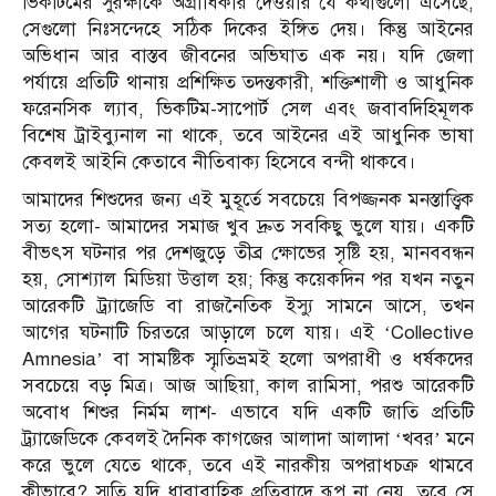
ভিকটিমের সুরক্ষাকে অগ্রাধিকার দেওয়ার যে কথাগুলো এসেছে,
সেগুলো নিঃসন্দেহে সঠিক দিকের ইঙ্গিত দেয়। কিন্তু আইনের
অভিধান আর বাস্তব জীবনের অভিঘাত এক নয়। যদি জেলা
পর্যায়ে প্রতিটি থানায় প্রশিক্ষিত তদন্তকারী, শক্তিশালী ও আধুনিক
ফরেনসিক ল্যাব, ভিকটিম-সাপোর্ট সেল এবং জবাবদিহিমূলক
বিশেষ ট্রাইব্যুনাল না থাকে, তবে আইনের এই আধুনিক ভাষা
কেবলই আইনি কেতাবে নীতিবাক্য হিসেবে বন্দী থাকবে।
আমাদের শিশুদের জন্য এই মুহূর্তে সবচেয়ে বিপজ্জনক মনস্তাত্ত্বিক
সত্য হলো- আমাদের সমাজ খুব দ্রুত সবকিছু ভুলে যায়। একটি
বীভৎস ঘটনার পর দেশজুড়ে তীব্র ক্ষোভের সৃষ্টি হয়, মানববন্ধন
হয়, সোশ্যাল মিডিয়া উত্তাল হয়; কিন্তু কয়েকদিন পর যখন নতুন
আরেকটি ট্র্যাজেডি বা রাজনৈতিক ইস্যু সামনে আসে, তখন
আগের ঘটনাটি চিরতরে আড়ালে চলে যায়। এই ‘Collective
Amnesia’ বা সামষ্টিক স্মৃতিভ্রমই হলো অপরাধী ও ধর্ষকদের
সবচেয়ে বড় মিত্র। আজ আছিয়া, কাল রামিসা, পরশু আরেকটি
অবোধ শিশুর নির্মম লাশ- এভাবে যদি একটি জাতি প্রতিটি
ট্র্যাজেডিকে কেবলই দৈনিক কাগজের আলাদা আলাদা ‘খবর’ মনে
করে ভুলে যেতে থাকে, তবে এই নারকীয় অপরাধচক্র থামবে
কীভাবে? স্মৃতি যদি ধারাবাহিক প্রতিবাদে রূপ না নেয়, তবে সে