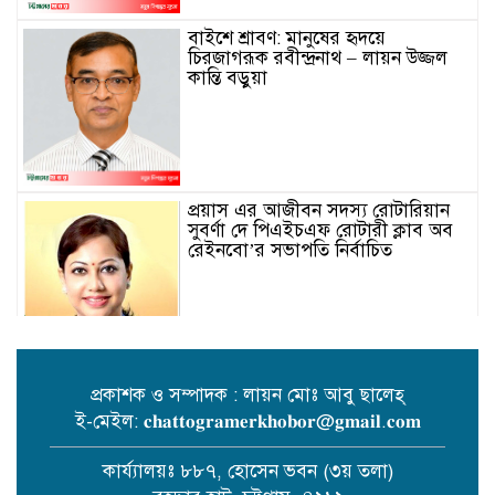
বাইশে শ্রাবণ: মানুষের হৃদয়ে
চিরজাগরূক রবীন্দ্রনাথ – লায়ন উজ্জল
কান্তি বড়ুয়া
প্রয়াস এর আজীবন সদস্য রোটারিয়ান
সুবর্ণা দে পিএইচএফ রোটারী ক্লাব অব
রেইনবো’র সভাপতি নির্বাচিত
প্রকাশক ও সম্পাদক : লায়ন মোঃ আবু ছালেহ্
ই-মেইল: 𝐜𝐡𝐚𝐭𝐭𝐨𝐠𝐫𝐚𝐦𝐞𝐫𝐤𝐡𝐨𝐛𝐨𝐫@𝐠𝐦𝐚𝐢𝐥.𝐜𝐨𝐦
তোমার গানে জাগবে জুলাই’
প্রতিযোগিতায় পুরস্কৃত হন জাসাস
কার্য্যালয়ঃ ৮৮৭, হোসেন ভবন (৩য় তলা)
চট্টগ্রাম মহানগর সদস‌্য স‌চিব মামুনুর