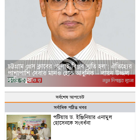
চট্টগ্রাম প্রেস ক্লাবের ‘জুলাই বিপ্লব স্মৃতি হল’: ঐতিহ্যের
পাশাপাশি সেবার মানও হোক আধুনিক – লায়ন উজ্জল
কান্তি বড়ুয়া
সর্বশেষ আপডেট
সর্বাধিক পঠিত খবর
পটিয়ায় ড. ইঞ্জিনিয়ার এনামুল
হোসেনকে সংবর্ধনা