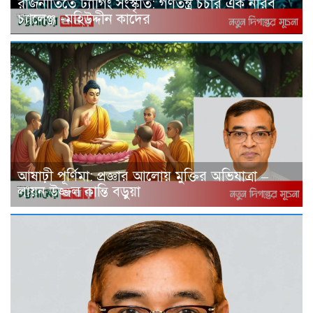
রাজনীতিতে ট্যাগিং সংস্কৃতি: গণতন্ত্র চর্চার এক নীরব
চ্যালেঞ্জ -মহিউদ্দীন কাদের
আষাঢ়ী পূর্ণিমা: প্রজ্ঞার আলোয় মুক্তির অভিযাত্রা –
লায়ন উজ্জল কান্তি বড়ুয়া