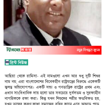
আছিয়া থেকে রামিসা- এই নামগুলো এখন আর শুধু দুটি শিশুর
নাম নয়; এরা বাংলাদেশের বিবেকহীন রাষ্ট্রযন্ত্রের বিরুদ্ধে একেকটি
জ্বলন্ত অভিযোগপত্র। একটি সভ্য ও গণতান্ত্রিক রাষ্ট্রের প্রথম এবং
প্রধান সাংবিধানিক দায় হলো তার সবচেয়ে দুর্বলতম ও সুরক্ষাহীন
নাগরিককে রক্ষা করা। কিন্তু যখন শিশুদের শরীর ক্ষতবিক্ষত হয়,
যখন তাদের করুণ কান্না সমাজের বধির কানে এসে আছড়ে পড়ে,