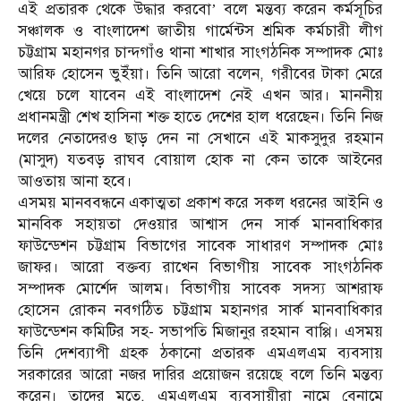
এই প্রতারক থেকে উদ্ধার করবো’ বলে মন্তব্য করেন কর্মসূচির
সঞ্চালক ও বাংলাদেশ জাতীয় গার্মেন্টস শ্রমিক কর্মচারী লীগ
চট্টগ্রাম মহানগর চান্দগাঁও থানা শাখার সাংগঠনিক সম্পাদক মোঃ
আরিফ হোসেন ভুইঁয়া। তিনি আরো বলেন, গরীবের টাকা মেরে
খেয়ে চলে যাবেন এই বাংলাদেশ নেই এখন আর। মাননীয়
প্রধানমন্ত্রী শেখ হাসিনা শক্ত হাতে দেশের হাল ধরেছেন। তিনি নিজ
দলের নেতাদেরও ছাড় দেন না সেখানে এই মাকসুদুর রহমান
(মাসুদ) যতবড় রাঘব বোয়াল হোক না কেন তাকে আইনের
আওতায় আনা হবে।
এসময় মানববন্ধনে একাত্মতা প্রকাশ করে সকল ধরনের আইনি ও
মানবিক সহায়তা দেওয়ার আশ্বাস দেন সার্ক মানবাধিকার
ফাউন্ডেশন চট্টগ্রাম বিভাগের সাবেক সাধারণ সম্পাদক মোঃ
জাফর। আরো বক্তব্য রাখেন বিভাগীয় সাবেক সাংগঠনিক
সম্পাদক মোর্শেদ আলম। বিভাগীয় সাবেক সদস্য আশরাফ
হোসেন রোকন নবগঠিত চট্টগ্রাম মহানগর সার্ক মানবাধিকার
ফাউন্ডেশন কমিটির সহ- সভাপতি মিজানুর রহমান বাপ্পি। এসময়
তিনি দেশব্যাপী গ্রহক ঠকানো প্রতারক এমএলএম ব্যবসায়
সরকারের আরো নজর দারির প্রয়োজন রয়েছে বলে তিনি মন্তব্য
করেন। তাদের মতে, এমএলএম ব্যবসায়ীরা নামে বেনামে