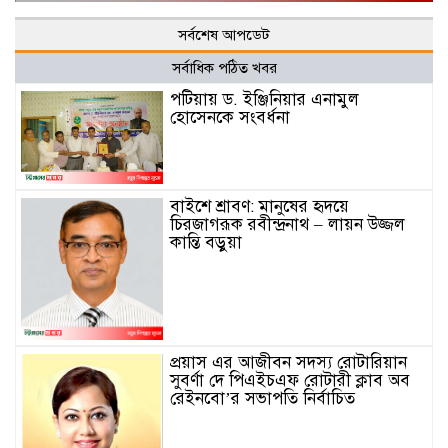
সর্বশেষ আপডেট
সর্বাধিক পঠিত খবর
পটিয়ায় ড. ইঞ্জিনিয়ার এনামুল
হোসেনকে সংবর্ধনা
বাইশে শ্রাবণ: মানুষের হৃদয়ে
চিরজাগরূক রবীন্দ্রনাথ – লায়ন উজ্জল
কান্তি বড়ুয়া
প্রয়াস এর আজীবন সদস্য রোটারিয়ান
সুবর্ণা দে পিএইচএফ রোটারী ক্লাব অব
রেইনবো’র সভাপতি নির্বাচিত