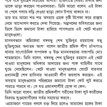
পথে পথে ঘুরছেন বিচারের আশায়। হাওলাতে নেওয়া টাকার জন্য
তাকে তাড়া করছেন পাওনাদাররা। তিনি আরো বলেন, এই টাকা
না পেলে গলায় দড়ি দেওয়া ছাড়া কোন উপায় থাকবে না।
তার মত আরো শত শত অসহায় গ্রহক বৃষ্টি উপেক্ষা করে রাস্তায়
নেমে আন্দোলন করতে দেখা গিয়েছে। সন্তানদের ভবিষ্যতের জন্য
তিলে তিলে জমানো টাকা হারিয়ে পাগলপ্রায় এই খেটে খাওয়া
মানুষগুলো।
মানববন্ধনে ‘শ্রমিকেরা বঙ্গবন্ধু শেখ মুজিবুর রহমানের বন্ধু
মুক্তিযুদ্ধের অন্যতম অংশ’ বলেন জাতীয় শ্রমিক লীগ চাঁন্দগাও
থানার সাংগাঠনিক সম্পাদক ও উক্ত মানববন্ধনের সভাপতি মোঃ
শাহজাহান। তিনি বলেন, বঙ্গবন্ধু শেখ মুজিবুর রহমান এই খেটে
খাওয়া মানুষদের অধিকার আদায়ের জন্য পাক বাহিনীর সাথে
যুদ্ধে নেমেছিলেন। খেটে খাওয়া মানুষগুলোর ভোটে বারবার
প্রধানমন্ত্রী শেখ হাসিনার আওয়ামী লীগ জয়লাভ করছেন। এই
অসহায় মানুষগুলোর পরিশ্রমের জমানো টাকা কেউ লুট করতে
পারতে পারবে না। সে যত প্রভাবশালীই হোক না কেন।
তিনি আরো বলেন, জাতীয় শ্রমিকলীগ গরীবের টাকা লুট কারীদের
বিরুদ্ধে ভুক্তভোগীদের সর্বত্র সহায়তা করবে।
‘প্রয়োজনে গামের বদলে রক্ত দিয়ে হলেও আমাদের হকের টাকা