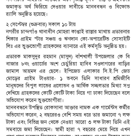
জমাকৃত অর্থ ফিরিয়ে দেওয়ার দাবীতে মানববন্ধন ও বিক্ষোভ
র‍্যালি অনুষ্ঠিত হয়েছে।
২ সেপ্টেম্বর (শুক্রবার) সকাল ১০ টায়
নগরীর চান্দগাঁও থানাধীন মোহরা কাপ্তাই রাস্তার মাথায় প্রতারনার
শিকার প্রাইম স্টার সঞ্চয় ও ঋণদান কো-অপারেটিভ সোসাইটি
লিঃ এর ভুক্তভোগী গ্রাহকদের ব্যানারে এই কর্মসূচি অনুষ্ঠিত হয়।
প্রতারক মাকসুদুর রহমান (মাসুদ) বাঁশখালী উপজেলার কে বি
বাজার ৮নং ওয়ার্ডের অংশ চেচুঁরিয়া হাবিব সওদাগরের বাড়ির
জামাল আহমদ এর ছেলে। ইপিজেড এলাকার সি.ই.পি জেড
মোড়ের প্রাইম টাওয়ার- ১ ভবনে তিনি সাধারণ শ্রমিজীবি
মানুষদের বিপুল লাভের প্রলোভন ও আর্থিক সচ্ছলতার মিথ্যা সপ্ন
দেখিয়ে গ্রাহকদের কোটি কোটি টাকা নিয়ে গা ঢাকা দিয়েছেন বলে
অভিযোগ করেন ভুক্তভোগীরা।
মানববন্ধনে উপস্থিত রোকসানা আক্তার নামক এক গার্মেন্টস কর্মীর
অভিযোগ করেন, ২ বছরেরও বেশি সময় ধরে তার জমানো ৭ লক্ষ
টাকা এবং বিভিন্ন জন থেকে নেওয়া আরো ৩ লক্ষ টাকা তিনি এই
সমবায়ে জমা দিয়েছেন। স্বামী হারা ৭ বছরের মেয়ে নিয়ে এখন