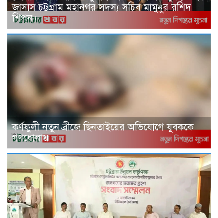
জাসাস চট্টগ্রাম মহানগর সদস‌্য স‌চিব মামুনুর রশিদ
শিপন।
কর্ণফুলী নতুন ব্রীজে ছিনতাইয়ের অভিযোগে যুবককে
গণধোলায়