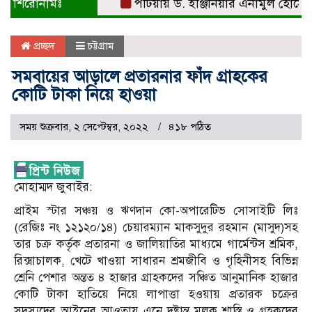
শিরোনামঃ
পটিয়ায় ড. ইঞ্জিনিয়ার এনামুল হোসেনকে সং
প্রচ্ছদ
চট্টগ্রাম
সমবায়ের আড়ালে প্রতারনার ফাঁদ গ্রাহকের
কোটি টাকা নিয়ে হাওয়া
সময় শুক্রবার, ২ সেপ্টেম্বর, ২০২২
৪১৮ পঠিত
মোহাম্মদ জুবাইর:
প্রাইম স্টার সঞ্চয় ও ঋণদান কো-অপারেটিভ সোসাইটি লিঃ
(রেজিঃ নং ১২১২০/১৪) চেয়ারম্যান মাকসুদুর রহমান (মাসুদ)সহ
তার চক্র কর্তৃক প্রতারনা ও জালিয়াতির মাধ্যমে গার্মেন্টস শ্রমিক,
রিক্সাচালক, খেটে খাওয়া সাধারন শ্রমজীবি ও গৃহিনীসহ বিভিন্ন
শ্রেনি পেশার অন্তত ৪ হাজার গ্রাহকদের সঞ্চিত আনুমানিক হাজার
কোটি টাকা হাতিয়ে নিয়ে লাপাত্তা হওয়ায় প্রতারক চক্রের
সদস্যদের আইনের আওতায় এনে দৃষ্টান্ত মূলক শাস্তি ও গ্রহকদের