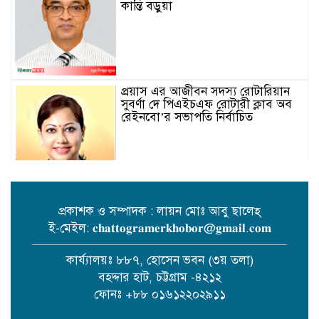
কান্তি বড়ুয়া
প্রয়াস এর আজীবন সদস্য রোটারিয়ান
সুবর্ণা দে পিএইচএফ রোটারী ক্লাব অব
রেইনবো’র সভাপতি নির্বাচিত
প্রকাশক ও সম্পাদক : লায়ন মোঃ আবু ছালেহ্
ই-মেইল: 𝐜𝐡𝐚𝐭𝐭𝐨𝐠𝐫𝐚𝐦𝐞𝐫𝐤𝐡𝐨𝐛𝐨𝐫@𝐠𝐦𝐚𝐢𝐥.𝐜𝐨𝐦
তোমার গানে জাগবে জুলাই’
প্রতিযোগিতায় পুরস্কৃত হন জাসাস
কার্য্যালয়ঃ ৮৮৭, হোসেন ভবন (৩য় তলা)
চট্টগ্রাম মহানগর সদস‌্য স‌চিব মামুনুর
বহদ্দার হাট, চট্টগ্রাম -৪২১২
রশিদ শিপন।
ফোনঃ +৮৮ ০১৬১২২০২৯১১