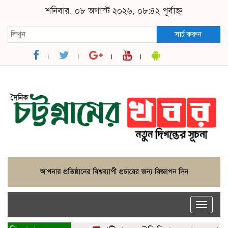
শনিবার, ০৮ অগাস্ট ২০২৬, ০৮:৪২ পূর্বাহ্ন
সার্চ করুন
Toggle
naviga