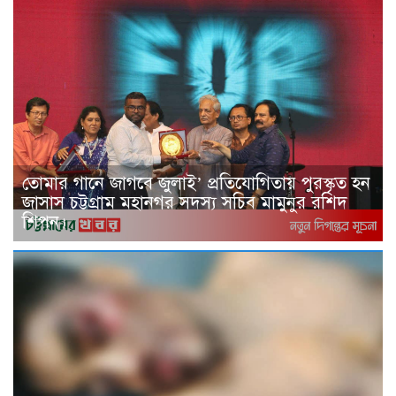
তোমার গানে জাগবে জুলাই’ প্রতিযোগিতায় পুরস্কৃত হন
জাসাস চট্টগ্রাম মহানগর সদস‌্য স‌চিব মামুনুর রশিদ
শিপন।