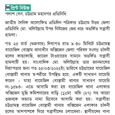
পলাশ সেন, চট্টগ্রাম মহানগর প্রতিনিধি:
জাতীয় দৈনিক আলোকিত প্রতিদিন পত্রিকার চট্টগ্রাম উত্তর জেলা
প্রতিনিধি মো. অলিউল্লাহ উপর নিউজের জের ধরে অতর্কিত সন্ত্রাসী
হামলা।
গত ২৫ মার্চ (শুক্রবার) দিবাগত রাত ৯.৩০ মিনিটে চট্টগ্রামস্থ
বায়েজিদ বোস্তাম থানাধীন অক্সিজেন জেলা পরিষদ সংলগ্ন চাঁদনী
হলের কাছাকাছি, জাহেদ টাওয়ারের সামনে অতর্কিত সন্ত্রাসী
হামলাটি হয়। সাংবাদিক মো. অলিউল্লাহ তার জানমালের
নিরাপত্তার জন্য গত ২৫/০৩/২০২২ইং তারিখে চট্টগ্রামের বায়েজিদ
বোস্তামী থানায় স্ব-শরীরে উপস্থিত হয়ে, একটি সাধারণ ডায়েরি
করেন । যাহা বায়েজিদ বোস্তামী থানার সাধারণ ডায়েরি
নং-১৫৯৩। এতে আসামি করা হয় বায়েজিদ থানা এলাকার
অক্সিজেন মুন্নি কমিশনারের বাড়ি (১)মো. অভি (২৭) সহ আরো
৩জনকে অজ্ঞাত নামা হিসেবে আসামি করা হয়। সন্ত্রাসীরা
চট্টগ্রামস্থ বায়েজিদ বোস্তামী থানার অক্সিজেন এলাকার চাঁদনী
হলের আশপাশকে ঘিরে সন্ত্রাসীদের চলাফেরা। স্থানীয়দের নানা