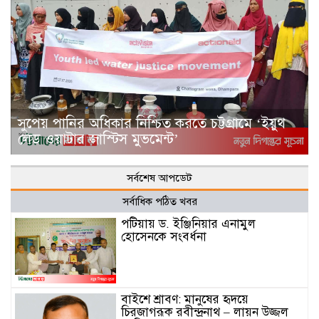
সুপেয় পানির অধিকার নিশ্চিত করতে চট্টগ্রামে ‘ইয়ুথ
লেড ওয়াটার জাস্টিস মুভমেন্ট’
সর্বশেষ আপডেট
সর্বাধিক পঠিত খবর
পটিয়ায় ড. ইঞ্জিনিয়ার এনামুল
হোসেনকে সংবর্ধনা
বাইশে শ্রাবণ: মানুষের হৃদয়ে
চিরজাগরূক রবীন্দ্রনাথ – লায়ন উজ্জল