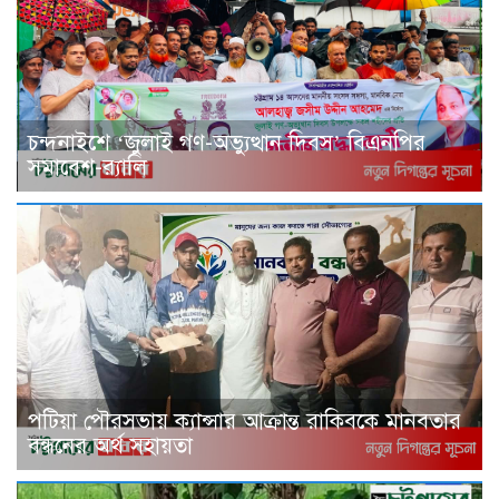
চন্দনাইশে ‘জুলাই গণ-অভ্যুত্থান দিবস’ বিএনপির
সমাবেশ-র‌্যালি
পটিয়া পৌরসভায় ক্যান্সার আক্রান্ত রাকিবকে মানবতার
বন্ধনের অর্থ সহায়তা