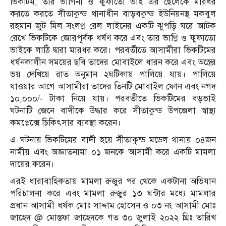
ভিকটিম, তার ভাগিনা ও ফুফাতো ভাই এর ছেলেকে মারধর
করতে করতে সীতাকুন্ড থানাধীন বাড়বকুন্ড ইউনিয়নস্থ মকবুল
রহমান জুট মিল সংলগ্ন রেল লাইনের একটি ঝুপড়ি ঘরে আটক
রেখে ভিকটিকে জোরপূর্বক ধর্ষণ করে এবং তার ভাগ্নি ও ফুফাতো
ভাইকে লাঠি দ্বারা মারধর করে। পরবর্তীতে আসামীরা ভিকটিমের
ধর্ষনকালীন সময়ের ছবি তাদের মোবাইলে ধারন করে এবং অস্ত্রের
ভয় দেখিয়ে রাত অনুমান ২ঘটিকায় পালিয়ে যায়। পালিয়ে
যাওয়ার আগে আসামীরা তাদের তিনটি মোবাইল ফোন এবং নগদ
১০,০০০/- টাকা নিয়ে যায়। পরবর্তীতে ভিকটিমের বড়ভাই
ঘটনাটি জেনে বাদীকে উদ্ধার করে সীতাকুন্ড উপজেলা স্বাস্থ্য
কমপ্লেক্সে চিকিৎসার ব্যবস্থা করেন।
এ ঘটনায় ভিকটিমের বাদী হয়ে সীতাকুন্ড মডেল থানায় ০৪জন
নামীয় এবং অজ্ঞাতনামা ০১ জনকে আসামী করে একটি মামলা
দায়ের করেন।
এরই ধারাবাহিকতায় মামলা রুজুর পর থেকে একটানা অভিযান
পরিচালনা করে এবং মামলা রুজুর ১৩ ঘন্টার মধ্যে মামলার
প্রধান আসামী ধর্ষক মোঃ সাদ্দাম হোসেন ও ০৩ নং আসামী মোঃ
জাহেদ @ মোস্তফা জাহেদকে গত ৩০ জুলাই ২০২২ খ্রিঃ তারিখ