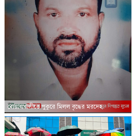
বোয়ালখালীতে পুকুরে মিলল বৃদ্ধের মরদেহ