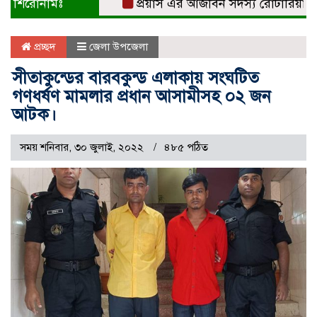
শিরোনামঃ
প্রয়াস এর আজীবন সদস্য রোটারিয়ান সুবর্ণ
প্রচ্ছদ
জেলা উপজেলা
সীতাকুন্ডের বারবকুন্ড এলাকায় সংঘটিত
গণধর্ষণ মামলার প্রধান আসামীসহ ০২ জন
আটক।
সময় শনিবার, ৩০ জুলাই, ২০২২
৪৮৫ পঠিত