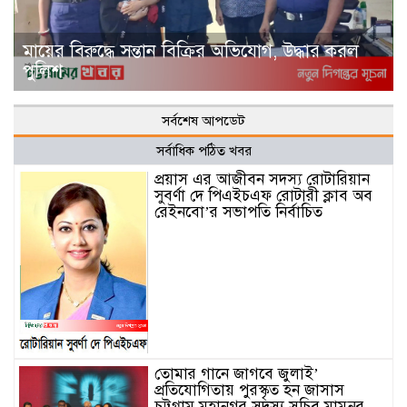
মায়ের বিরুদ্ধে সন্তান বিক্রির অভিযোগ, উদ্ধার করল
পুলিশ
সর্বশেষ আপডেট
সর্বাধিক পঠিত খবর
প্রয়াস এর আজীবন সদস্য রোটারিয়ান
সুবর্ণা দে পিএইচএফ রোটারী ক্লাব অব
রেইনবো’র সভাপতি নির্বাচিত
তোমার গানে জাগবে জুলাই’
প্রতিযোগিতায় পুরস্কৃত হন জাসাস
চট্টগ্রাম মহানগর সদস‌্য স‌চিব মামুনুর