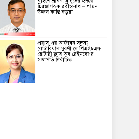
বাইশে শ্রাবণ: মানুষের হৃদয়ে
চিরজাগরূক রবীন্দ্রনাথ – লায়ন
উজ্জল কান্তি বড়ুয়া
প্রয়াস এর আজীবন সদস্য
রোটারিয়ান সুবর্ণা দে পিএইচএফ
রোটারী ক্লাব অব রেইনবো’র
সভাপতি নির্বাচিত
তোমার গানে জাগবে জুলাই’
প্রতিযোগিতায় পুরস্কৃত হন জাসাস
চট্টগ্রাম মহানগর সদস‌্য স‌চিব
মামুনুর রশিদ শিপন।
পটিয়ায় র‍্যাবের অভিযানে তিন
কোটি টাকার ইয়াবাসহ