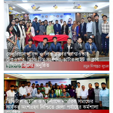
সেঞ্চুরিয়ান লায়ন্স ও লিও ক্লাবের হ্যান্ডওভার-
টেকওভার, ডিজি টিম সংবর্ধনা, চার্টার নাইট ও ক্লাব
অফিসার্স স্কুলিং অনুষ্ঠিত
ডিজিটাল রাইটস ও গভর্ন্যান্সে নাগরিক সমাজের
কার্যকর অংশগ্রহণ নিশ্চিতে জেলা পর্যায়ের কর্মশালা
অনুষ্ঠিত