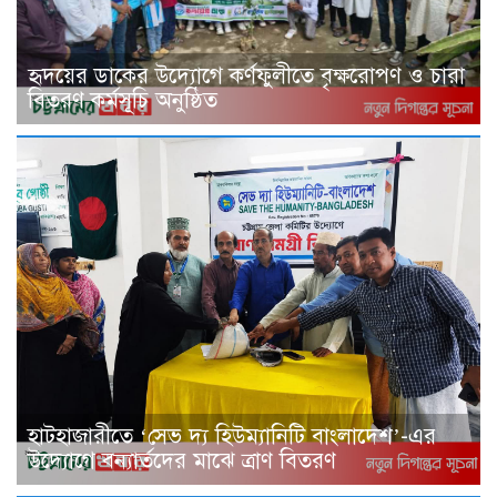
হৃদয়ের ডাকের উদ্যোগে কর্ণফুলীতে বৃক্ষরোপণ ও চারা
বিতরণ কর্মসূচি অনুষ্ঠিত
হাটহাজারীতে ‘সেভ দ্য হিউম্যানিটি বাংলাদেশ’-এর
উদ্যোগে বন্যার্তদের মাঝে ত্রাণ বিতরণ