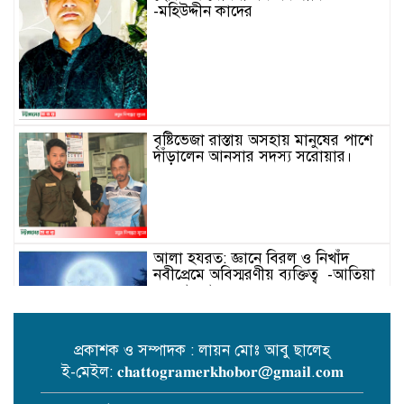
-মহিউদ্দীন কাদের
বৃষ্টিভেজা রাস্তায় অসহায় মানুষের পাশে
দাঁড়ালেন আনসার সদস্য সরোয়ার।
আলা হযরত: জ্ঞানে বিরল ও নিখাঁদ
নবীপ্রেমে অবিস্মরণীয় ব্যক্তিত্ব -আতিয়া
নুর আফরা
প্রকাশক ও সম্পাদক : লায়ন মোঃ আবু ছালেহ্
ই-মেইল: 𝐜𝐡𝐚𝐭𝐭𝐨𝐠𝐫𝐚𝐦𝐞𝐫𝐤𝐡𝐨𝐛𝐨𝐫@𝐠𝐦𝐚𝐢𝐥.𝐜𝐨𝐦
পটিয়ায় ড. ইঞ্জিনিয়ার এনামুল