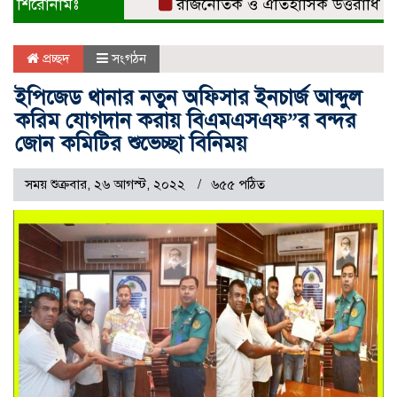
শিরোনামঃ
রাজনৈতিক ও ঐতিহাসিক উত্তরাধিকারের ধা
প্রচ্ছদ
সংগঠন
ইপিজেড থানার নতুন অফিসার ইনচার্জ আব্দুল
করিম যোগদান করায় বিএমএসএফ”র বন্দর
জোন কমিটির শুভেচ্ছা বিনিময়
সময় শুক্রবার, ২৬ আগস্ট, ২০২২
৬৫৫ পঠিত