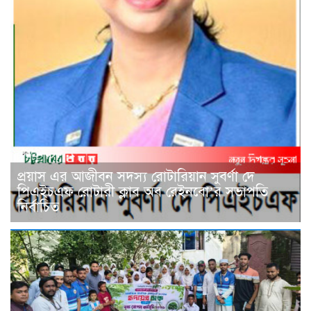
প্রয়াস এর আজীবন সদস্য রোটারিয়ান সুবর্ণা দে
পিএইচএফ রোটারী ক্লাব অব রেইনবো’র সভাপতি
নির্বাচিত