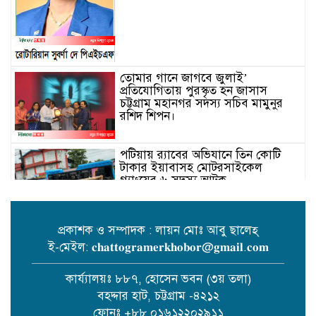
তোমার গানে জাগবে জুলাই’
প্রতিযোগিতায় পুরস্কৃত হন জাসাস
চট্টগ্রাম মহানগর সদস‌্য স‌চিব মামুনুর
রশিদ শিপন।
পটিয়ায় র‍্যাবের অভিযানে তিন কোটি
টাকার ইয়াবাসহ মোটরসাইকেল
গ্যাংয়ের ৬ সদস্য আটক
প্রকাশক ও সম্পাদক : লায়ন মোঃ আবু ছালেহ্
ই-মেইল: 𝐜𝐡𝐚𝐭𝐭𝐨𝐠𝐫𝐚𝐦𝐞𝐫𝐤𝐡𝐨𝐛𝐨𝐫@𝐠𝐦𝐚𝐢𝐥.𝐜𝐨𝐦
বোয়ালখালীতে পুকুরে মিলল বৃদ্ধের
মরদেহ
কার্য্যালয়ঃ ৮৮৭, হোসেন ভবন (৩য় তলা)
বহদ্দার হাট, চট্টগ্রাম -৪২১২
ফোনঃ +৮৮ ০১৬১২২০২৯১১