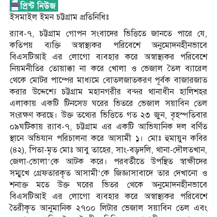
ইসমাইল ইমন চট্টগ্রাম প্রতিনিধিঃ
র‌্যাব-৭, চট্টগ্রাম গোপন সংবাদের ভিত্তিতে জানতে পারে যে,
কতিপয় ব্যক্তি অস্বাস্থ্যকর পরিবেশে অনুমোদনহীনভাবে
বিএসটিআই এর লোগো ব্যবহার করে অস্বাস্থ্যকর পরিবেশে
নিয়মনীতির তোয়াক্কা না করে খোলা ও ভেজাল তৈল ব্যারেল
থেকে মোটর পাম্পের মাধ্যমে বোতলজাতকরণ পূর্বক বাজারজাত
করার উদ্দেশ্যে চট্টগ্রাম মহানগরীর বন্দর থানাধীন হালিশহর
এলাকায় একটি টিনসেড ঘরের ভিতরে ভেজাল সয়াবিন তেল
সংরক্ষণ করছে। উক্ত তথ্যের ভিত্তিতে গত ২৩ জুন, বৃহস্পতিবার
০৯ঘটিকায় র‌্যাব-৭, চট্টগ্রাম এর একটি আভিযানিক দল বর্ণিত
স্থানে অভিযান পরিচালনা করে আসামী ১। মোঃ হুমায়ুন কবির
(৪২), পিতা-মৃত মোঃ আবু তাহের, সাং-বড়দলি, থানা-দৌলতখান,
জেলা-ভোলা’কে আটক করে। পরবর্তীতে উপস্থিত স্বাক্ষীদের
সম্মুখে গ্রেফতারকৃত আসামী’কে জিজ্ঞাসাবাদে তার দেখানো ও
শনাক্ত মতে উক্ত ঘরের ভিতর থেকে অনুমোদনহীনভাবে
বিএসটিআই এর লোগো ব্যবহার করে অস্বাস্থ্যকর পরিবেশে
তৈরীকৃত আনুমানিক ২৭০০ লিটার ভেজাল সয়াবিন তেল এবং