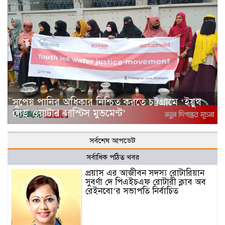
সুপেয় পানির অধিকার নিশ্চিত করতে চট্টগ্রামে ‘ইয়ুথ
লেড ওয়াটার জাস্টিস মুভমেন্ট’
সর্বশেষ আপডেট
সর্বাধিক পঠিত খবর
প্রয়াস এর আজীবন সদস্য রোটারিয়ান
সুবর্ণা দে পিএইচএফ রোটারী ক্লাব অব
রেইনবো’র সভাপতি নির্বাচিত