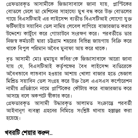
গ্রেফতারকৃত আসামীকে জিজ্ঞাসাবাদে জানা যায়, প্লাস্টিকের
বোতলে ঢেলে তা মেশিনের সাহায্যে মুখ বন্ধ করে উক্ত বোতলের
গায়ে বিএসটিআই এর লাইসেন্স ব্যতীত বিএসটিআই লোগো যুক্ত
ফর্টিফাইড সয়াবিন তেল নামিয় লেবেল লাগিয়ে বাজারজাত করার
উদ্দেশ্যে কার্টুণে করে গোডাউনে সংরক্ষণ করে। পরবর্তীতে তার
নিজস্ব কর্মচারী দ্বারা চট্টগ্রাম শহরের বিভিন্ন জায়গায় বিক্রি করে
থাকে বিপুল পরিমান অবৈধ মুনাফা আয় করে থাকে।
ধৃত আসামী মোঃ হুমায়ুন কবির’কে জিজ্ঞাসাবাদে আরো জানা
যায় যে, বিএসটিআই কর্তৃপক্ষের বৈধ লাইসেন্স ব্যতিরেকে
অবৈধভাবে লাভবান হওয়ার আশায় খোলা বাজার হতে ভেজাল
মিশ্রিত সয়াবিন তেল সংগ্রহ করে উক্ত তৈল এএসএস কর্পোরেশন
নামীয় প্রতিষ্ঠানে নামে প্লাস্টিকের কৌটায় করে বাজারজাত করে
আসছে বলে অকপটে স্বীকার করে।
গ্রেফতারকৃত আসামী উদ্ধারকৃত আলামত সংক্রান্তে পরবর্তী
আইনানুগ ব্যবস্থা গ্রহনের নিমিত্তে সংশ্লিষ্ট থানায় হস্তান্তর করা
হয়েছে।
খবরটি শেয়ার করুন..