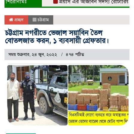
শিরোনামঃ
প্রয়াস এর আজীবন সদস্য রোটারিয়ান সুবর্
প্রচ্ছদ
চট্টগ্রাম
চট্টগ্রাম নগরীতে ভেজাল সয়াবিন তৈল
বোতলজাত করন, ১ ব্যবসায়ী গ্রেফতার।
সময় শুক্রবার, ২৪ জুন, ২০২২
৪৭৪ পঠিত