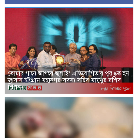
তোমার গানে জাগবে জুলাই’ প্রতিযোগিতায় পুরস্কৃত হন
জাসাস চট্টগ্রাম মহানগর সদস‌্য স‌চিব মামুনুর রশিদ
শিপন।