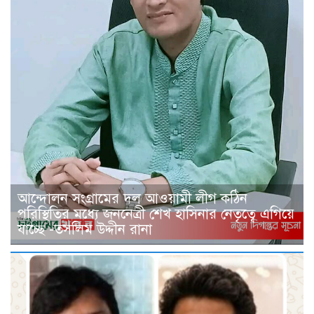
আন্দোলন সংগ্রামের দল আওয়ামী লীগ কঠিন
পরিস্থিতির মধ্যে জননেত্রী শেখ হাসিনার নেতৃত্বে এগিয়ে
যাচ্ছে -তসলিম উদ্দীন রানা