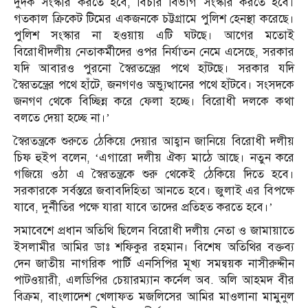
দুদক সংস্কার করতে হবে, বিচার বিভাগ সংস্কার করতে হবে।
গতকাল ক্রিকেট টিমের একজনকে চট্টগ্রামে পুলিশ হেনস্থা করেছে।
পুলিশ সংস্কার না হওয়ায় এটি ঘটছে। আগের মতোই
বিরোধীদলীয় নেতাকর্মীদের ওপর নির্যাতন নেমে এসেছে, সরকার
যদি আবারও পুরনো স্বৈরতন্ত্রের পথে হাঁটছে। সরকার যদি
স্বৈরতন্ত্রের পথে হাঁটে, জনগণও অভ্যুত্থানের পথে হাঁটবে। সংসদকে
জনগণ থেকে বিচ্ছিন্ন করে ফেলা হচ্ছে। বিরোধী দলকে কথা
বলতে দেয়া হচ্ছে না।’
স্বৈরতন্ত্রকে শুরুতে ঠেকিয়ে দেয়ার আহ্বান জানিয়ে বিরোধী দলীয়
চিফ হুইপ বলেন, ‘এগারো দলীয় ঐক্য মাঠে আছে। নতুন করে
গজিয়ে ওঠা এ স্বৈরতন্ত্রকে শুরু থেকেই ঠেকিয়ে দিতে হবে।
সরকারকে সর্বস্তরে জবাবদিহিতা আনতে হবে। জুলাই এর বিপক্ষে
যাবে, দুর্নীতির পক্ষে যারা যাবে তাদের প্রতিহত করতে হবে।’
সমাবেশে প্রধান অতিথি ছিলেন বিরোধী দলীয় নেতা ও জামায়াতে
ইসলামীর আমির ডাঃ শফিকুর রহমান। বিশেষ অতিথির বক্তব্য
দেন জাতীয় নাগরিক পার্টি এনসিপির মূখ্য সমন্বয়ক নাসীরুদ্দীন
পাটওয়ারী, এলডিপির চেয়ারম্যান কর্নেল অব. অলি আহমদ বীর
বিক্রম, বাংলাদেশ খেলাফত মজলিসের আমির মাওলানা মামুনুল