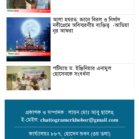
আলা হযরত: জ্ঞানে বিরল ও নিখাঁদ
নবীপ্রেমে অবিস্মরণীয় ব্যক্তিত্ব -আতিয়া
নুর আফরা
পটিয়ায় ড. ইঞ্জিনিয়ার এনামুল
হোসেনকে সংবর্ধনা
বাইশে শ্রাবণ: মানুষের হৃদয়ে
চিরজাগরূক রবীন্দ্রনাথ – লায়ন উজ্জল
প্রকাশক ও সম্পাদক : লায়ন মোঃ আবু ছালেহ্
কান্তি বড়ুয়া
ই-মেইল: 𝐜𝐡𝐚𝐭𝐭𝐨𝐠𝐫𝐚𝐦𝐞𝐫𝐤𝐡𝐨𝐛𝐨𝐫@𝐠𝐦𝐚𝐢𝐥.𝐜𝐨𝐦
কার্য্যালয়ঃ ৮৮৭, হোসেন ভবন (৩য় তলা)