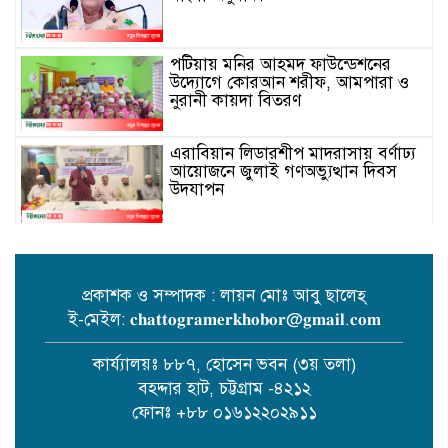
পটিয়ায় মনির আহমদ ফাউন্ডেশনের
উদ্যোগে কোরআন শরীফ, আমপারা ও
নুরানী কায়দা বিতরণ
এরাবিয়ান লিডারশীপ মাদরাসায় বর্ণাঢ্য
আয়োজনে জুলাই গণঅভ্যুত্থান দিবস
উদযাপন
পটিয়া পৌরসভায় ক্যান্সার আক্রান্ত
রাকিবকে মানবতার বন্ধনের অর্থ সহায়তা
প্রকাশক ও সম্পাদক : লায়ন মোঃ আবু ছালেহ্
ই-মেইল: 𝐜𝐡𝐚𝐭𝐭𝐨𝐠𝐫𝐚𝐦𝐞𝐫𝐤𝐡𝐨𝐛𝐨𝐫@𝐠𝐦𝐚𝐢𝐥.𝐜𝐨𝐦
অসুস্থ প্রবাসীকে রাতের আঁধারে রাস্তার
পাশে ফেলে গেছেন স্ত্রী ও সন্তানেরা
কার্য্যালয়ঃ ৮৮৭, হোসেন ভবন (৩য় তলা)
বহদ্দার হাট, চট্টগ্রাম -৪২১২
ফোনঃ +৮৮ ০১৬১২২০২৯১১