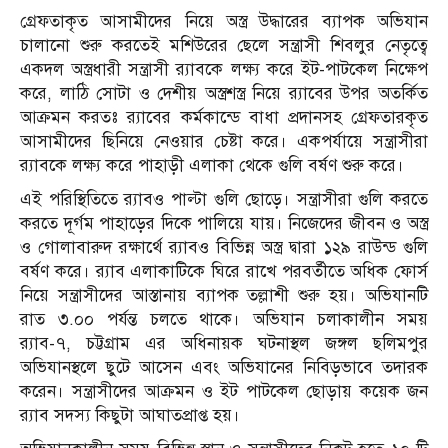
গ্রেফতাকৃত আসামীদের নিয়ে অস্ত্র উদ্ধারের ব্যাপক অভিযান
চালানো শুরু করতেই মশিউরের ছেলে সন্ত্রাসী শিবলুর নেতৃত্বে
একদল অস্ত্রধারী সন্ত্রাসী র‌্যাবকে লক্ষ্য করে ইট-পাটকেল নিক্ষেপ
করে, লাঠি সোটা ও দেশীয় অস্ত্রশস্ত্র নিয়ে র‌্যাবের উপর অতর্কিত
আক্রমন করতঃ র‌্যাবের কর্মকান্ডে বাধা প্রদানসহ গ্রেফতারকৃত
আসামীদের ছিনিয়ে নেওয়ার চেষ্টা করে। একপর্যায়ে সন্ত্রাসীরা
র‌্যাবকে লক্ষ্য করে পাহাড়ী এলাকা থেকে গুলি বর্ষণ শুরু করে।
এই পরিস্থিতিতে র‌্যাবও পাল্টা গুলি ছোড়ে। সন্ত্রাসীরা গুলি করতে
করতে দূর্গম পাহাড়ের দিকে পালিয়ে যায়। নিজেদের জীবন ও অস্ত্র
ও গোলাবারুদ রক্ষার্থে র‌্যাবও বিভিন্ন অস্ত্র দ্বারা ১২৯ রাউন্ড গুলি
বর্ষণ করে। র‌্যাব এলাকাটিকে ঘিরে রাখে পরবর্তীতে অধিক ফোর্স
নিয়ে সন্ত্রাসীদের আস্তানায় ব্যাপক তল্লাশী শুরু হয়। অভিযানটি
রাত ৩.০০ পর্যন্ত চলতে থাকে। অভিযান চলাকালীন সময়
র‌্যাব-৭, চট্টগ্রাম এর অধিনায়ক ঘটনাস্থল জঙ্গল ছলিমপুর
অভিযানস্থলে ছুটে আসেন এবং অভিযানের নিবিড়ভাবে তদারক
করেন। সন্ত্রাসীদের আক্রমন ও ইট পাটকেল ছোড়ায় কয়েক জন
র‌্যাব সদস্য কিছুটা আঘাতপ্রাপ্ত হয়।