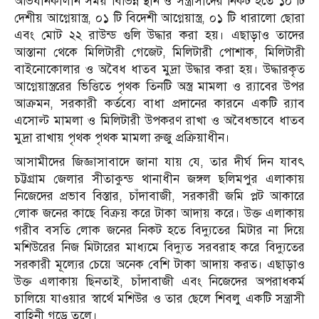
অভিযানকালীন সময় বিভিন্ন স্থান ও সন্ত্রাসীদের নিকট হতে ১০ টি
দেশীয় আগ্নেয়াস্ত্র, ০১ টি বিদেশী আগ্নেয়াস্ত্র, ০১ টি ধারালো ছোরা
এবং মোট ২২ রাউন্ড গুলি উদ্ধার করা হয়। এছাড়াও তাদের
আস্তানা থেকে মিলিটারী গেজেট, মিলিটারী পোশাক, মিলিটারী
বাইনোকোলার ও অবৈধ ধাতব মুদ্রা উদ্ধার করা হয়। উদ্ধারকৃত
আগ্নেয়াস্ত্ররের ভিত্তিতে পৃথক তিনটি অস্ত্র মামলা ও র‌্যাবের উপর
আক্রমন, সরকারী কর্তব্যে বাধা প্রদানের কারনে একটি র‌্যাব
এসোল্ট মামলা ও মিলিটারী উপকরণ রাখা ও অবৈধভাবে ধাতব
মুদ্রা রাখায় পৃথক পৃথক মামলা রুজু প্রক্রিয়াধীন।
আসামীদের জিজ্ঞাসাবাদে জানা যায় যে, তার দীর্ঘ দিন যাবৎ
চট্টগ্রাম জেলার সীতাকুন্ড থানাধীন জঙ্গল ছলিমপুর এলাকায়
নিজেদের প্রভাব বিস্তার, চাঁদাবাজী, সরকারী জমি প্লট আকারে
লোক জনের কাছে বিক্রয় করে টাকা আদায় করে। উক্ত এলাকায়
গরীব বসতি লোক জনের নিকট হতে বিদ্যুতের মিটার না দিয়ে
মশিউরের নিজ মিটারের মাধ্যমে বিদ্যুত সরবরাহ করে বিদ্যুতের
সরকারী মূল্যের চেয়ে অনেক বেশি টাকা আদায় করত। এছাড়াও
উক্ত এলাকায় ছিনতাই, চাঁদাবাজী এবং নিজেদের অপরাধকর্ম
চালিয়ে যাওয়ার স্বার্থে মশিউর ও তার ছেলে শিবলু একটি সন্ত্রাসী
বাহিনী গড়ে তুলে।