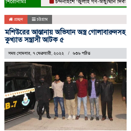
শিরোনামঃ
চন্দনাইশে ‘জুলাই গণ-অভ্যুত্থান দিবস’ বিএন
প্রচ্ছদ
চট্টগ্রাম
মশিউরের আস্তানায় অভিযান অস্ত্র গোলাবারুদসহ
কুখ্যাত সন্ত্রাসী আটক ৫
সময় সোমবার, ৭ ফেব্রুয়ারী, ২০২২
৬৩৬ পঠিত