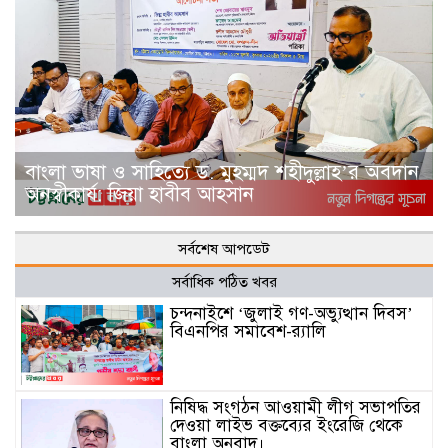
বাংলা ভাষা ও সাহিত্যে ড. মুহম্মদ শহীদুল্লাহ’র অবদান
অনস্বীকার্য: জিয়া হাবীব আহসান
সর্বশেষ আপডেট
সর্বাধিক পঠিত খবর
চন্দনাইশে ‘জুলাই গণ-অভ্যুত্থান দিবস’
বিএনপির সমাবেশ-র‌্যালি
নিষিদ্ধ সংগঠন আওয়ামী লীগ সভাপতির
দেওয়া লাইভ বক্তব্যের ইংরেজি থেকে
বাংলা অনুবাদ।