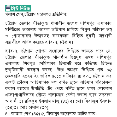
পলাশ সেন,চট্টগ্রাম মহানগর প্রতিনিধি:
চট্টগ্রাম জেলার সীতাকুন্ড থানাধীন জংগল সলিমপুর এলাকায়
মশিউরের আস্তানায় ব্যাপক অভিযান চালিয়ে বিপুল পরিমাণ অস্ত্র
ও গোলাবারুদ উদ্ধারসহ কয়েকজন চিহ্নিত দূর্ধর্ষী অস্ত্রধারী
সন্ত্রাসীকে আটক করেছে র‌্যাব-৭, চট্টগ্রাম।
র‌্যাব-৭, চট্টগ্রাম গোপন সংবাদের ভিত্তিতে জানতে পারে যে,
চট্টগ্রাম জেলার সীতাকুন্ড থানাধীন ছিন্নমূল জঙ্গল সলিমপুর
এলাকায় শিবলুর সেমিপাকা চিনসেট ঘরে কতিপয় চিহ্নিত
দুষ্কৃতিকারী অবস্থান করছে। উক্ত তথ্যের ভিত্তিতে গত ০৫
ফেব্রুয়ারি ২০২২ ইং তারিখ ৯.১৫ ঘটিকায় র‌্যাব-৭, চট্টগ্রাম এর
একটি চৌকস আভিযানিক দল বর্ণিত স্থানে অভিযান পরিচালনা
করলে র‌্যাবের উপস্থিতি টের পেয়ে বর্ণিত স্থানে থাকা লোকজন
এলোপাথারিভাবে দৌড়ে পালানোর চেস্টা করলে র‌্যাব সদস্যরা
আসামী ১। রফিকুল ইসলাম মালু (৪১) ২। মোঃ সিরাজুল ইসলাম
(৩৪)৩। মোঃ হাসান (৩৫),
৪। জামাল শেখ (৪৫) ৫, মিজানুর রহমানকে আটক করে।