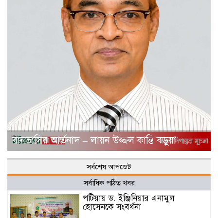
বানভাসির আর্তনাদ – লায়ন উজ্জল কান্তি বড়ুয়া
সর্বশেষ আপডেট
সর্বাধিক পঠিত খবর
পটিয়ায় ড. ইঞ্জিনিয়ার এনামুল
হোসেনকে সংবর্ধনা