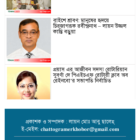
বাইশে শ্রাবণ: মানুষের হৃদয়ে
চিরজাগরূক রবীন্দ্রনাথ – লায়ন উজ্জল
কান্তি বড়ুয়া
প্রয়াস এর আজীবন সদস্য রোটারিয়ান
সুবর্ণা দে পিএইচএফ রোটারী ক্লাব অব
রেইনবো’র সভাপতি নির্বাচিত
প্রকাশক ও সম্পাদক : লায়ন মোঃ আবু ছালেহ্
ই-মেইল: 𝐜𝐡𝐚𝐭𝐭𝐨𝐠𝐫𝐚𝐦𝐞𝐫𝐤𝐡𝐨𝐛𝐨𝐫@𝐠𝐦𝐚𝐢𝐥.𝐜𝐨𝐦
তোমার গানে জাগবে জুলাই’