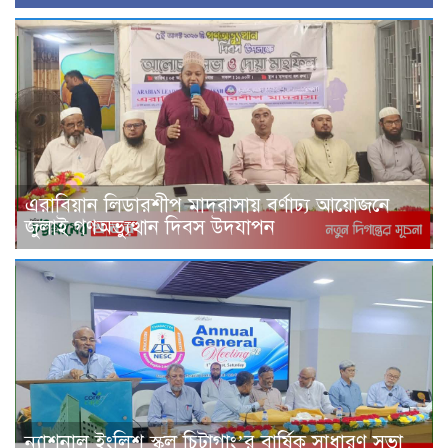
এরাবিয়ান লিডারশীপ মাদরাসায় বর্ণাঢ্য আয়োজনে
জুলাই গণঅভ্যুত্থান দিবস উদযাপন
ন্যাশনাল ইংলিশ স্কুল চিটাগাং’র বার্ষিক সাধারণ সভা