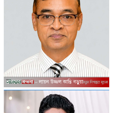
শ্রাবণের বন্দনা – লায়ন উজ্জল কান্তি বড়ুয়া