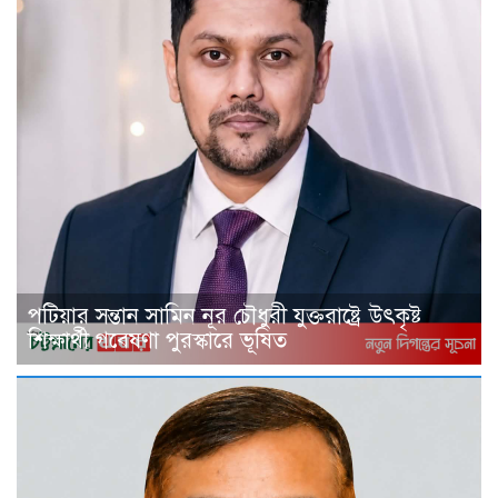
পটিয়ার সন্তান সামিন নূর চৌধুরী যুক্তরাষ্ট্রে উৎকৃষ্ট
শিক্ষার্থী গবেষণা পুরস্কারে ভূষিত