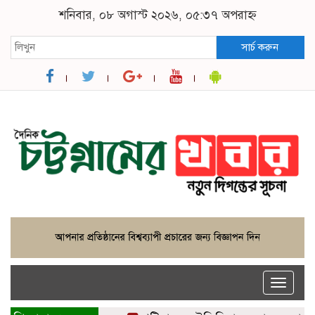
শনিবার, ০৮ অগাস্ট ২০২৬, ০৫:৩৭ অপরাহ্ন
সার্চ করুন
Toggle
naviga