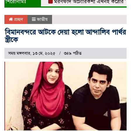
শিরোনামঃ
মরণফাঁদ অটোরিকশা এখনই কঠোর নিয়ন্ত্রণ 
প্রচ্ছদ
জাতীয়
বিমানবন্দরে আটকে দেয়া হলো আন্দালিব পার্থর
স্ত্রীকে
সময় মঙ্গলবার, ১৩ মে, ২০২৫
৩৪৯ পঠিত