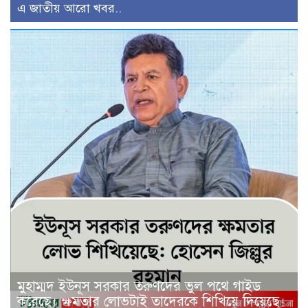
এ জাতীয় আরো খবর..
মুহাম্মদ ইউনূস সরকার তরুণদের ভুল পথে গাইড
করেছে। ক্ষমতার লোভটাই তাদেরকে শিখিয়ে দিয়েছে।