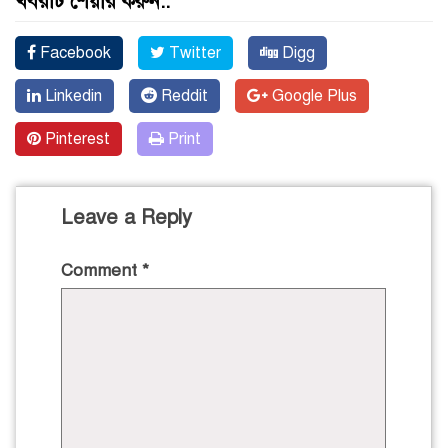
খবরটি শেয়ার করুন..
Facebook
Twitter
Digg
Linkedin
Reddit
Google Plus
Pinterest
Print
Leave a Reply
Comment
*