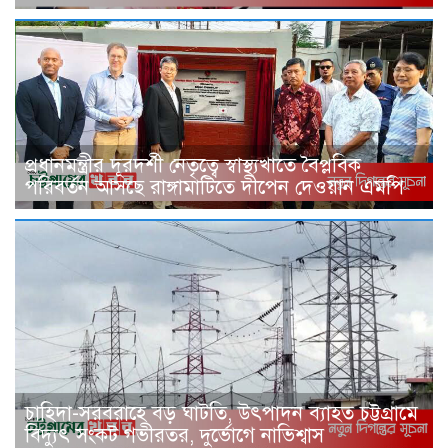
প্রধানমন্ত্রীর দূরদর্শী নেতৃত্বে স্বাস্থ্যখাতে বৈপ্লবিক
পরিবর্তন আসছে রাঙ্গামাটিতে দীপেন দেওয়ান এমপি
চাহিদা-সরবরাহে বড় ঘাটতি, উৎপাদন ব্যাহত চট্টগ্রামে
বিদ্যুৎ সংকট গভীরতর, দুর্ভোগে নাভিশ্বাস