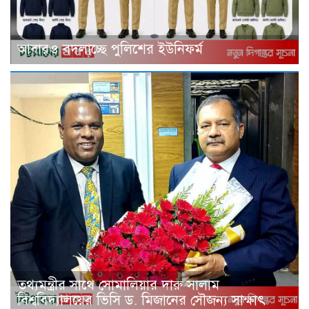
আবারও বদলাচ্ছে পুলিশের ইউনিফর্ম
তথ্যমন্ত্রীর সাথে সোমালিয়ার দারু সালাম
বিশ্ববিদ্যালয়ের ভিসি ড. মিজানের সৌজন্য সাক্ষাৎ