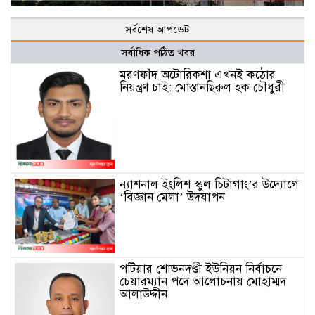
সর্বশেষ আপডেট
সর্বাধিক পঠিত খবর
মরণফাঁদ অটোরিকশা এখনই কঠোর
নিয়ন্ত্রণ চাই: মোস্তানছিরুল হক চৌধুরী
ন্যাশনাল ইংলিশ স্কুল চিটাগাং’র উদ্যোগে
‘বিজ্ঞান মেলা’ উদযাপন
পটিয়ার শোভনদণ্ডী ইউনিয়ন নির্বাচনে
চেয়ারম্যান পদে আলোচনায় মোহাম্মদ
আলাউদ্দীন