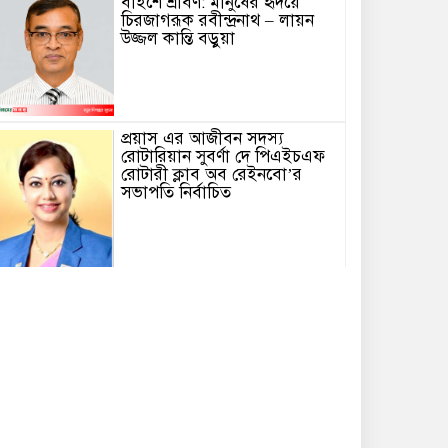
বাইশে শ্রাবণ: মানুষের হৃদয়ে
চিরজাগরূক রবীন্দ্রনাথ – লায়ন
উজ্জল কান্তি বড়ুয়া
প্রয়াস এর আজীবন সদস্য
রোটারিয়ান সুবর্ণা দে পিএইচএফ
রোটারী ক্লাব অব রেইনবো’র
সভাপতি নির্বাচিত
তোমার গানে জাগবে জুলাই’
প্রতিযোগিতায় পুরস্কৃত হন জাসাস
চট্টগ্রাম মহানগর সদস‌্য স‌চিব
মামুনুর রশিদ শিপন।
পটিয়ায় র‍্যাবের অভিযানে তিন
কোটি টাকার ইয়াবাসহ