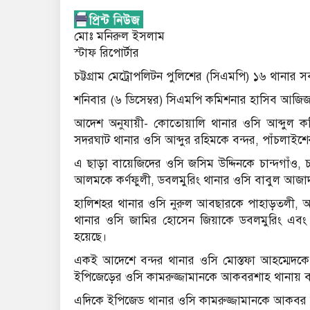
মোঃ মনিরুল ইসলাম
স্টাফ রিপোর্টার
চট্টগ্রাম মেট্রোপলিটন পুলিশের (সিএমপি) ১৬ থানার স
শনিবার (৬ ডিসেম্বর) সিএমপি কমিশনার হাসিব আজিজ
আদেশ অনুযায়ী- কোতোয়ালি থানার ওসি আব্দুল 
সদরঘাট থানার ওসি আব্দুর রহিমকে বন্দর, পাঁচলাই
এ ছাড়া বায়েজিদের ওসি জসিম উদ্দিনকে চান্দগাঁও, 
আলমকে কর্ণফুলী, ডবলমুরিং থানার ওসি বাবুল আজ
হালিশহর থানার ওসি নুরুল আবছারকে পাহাড়তলী,
থানার ওসি জামির হোসেন জিয়াকে ডবলমুরিং এবং 
হয়েছে।
একই আদেশে বন্দর থানার ওসি মোস্তফা আহম্মেদকে
ইপিজেড়ের ওসি কামরুজ্জামানকে আকবরশাহ থানায় ব
এদিকে ইপিজেড থানার ওসি কামরুজ্জামানকে আকবর