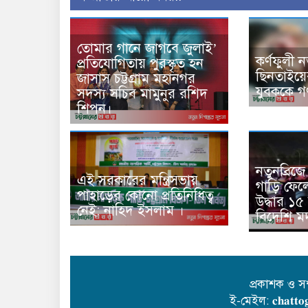
তোমার গানে জাগবে জুলাই’
কর্ণফুলী ন
প্রতিযোগিতায় পুরস্কৃত হন
ছিনতাইয়
জাসাস চট্টগ্রাম মহানগর
যুবককে 
সদস‌্য স‌চিব মামুনুর রশিদ
শিপন।
নতুনব্রিজে
এই সরকারের মন্ত্রিসভায়
গাড়ি ফেলে
পাহাড়ের কোনো প্রতিনিধিত্ব
উদ্ধার ১৫
নেই: নাহিদ ইসলাম ।
বিদেশি ম
প্রকাশক ও স
ই-মেইল: 𝐜𝐡𝐚𝐭𝐭𝐨𝐠