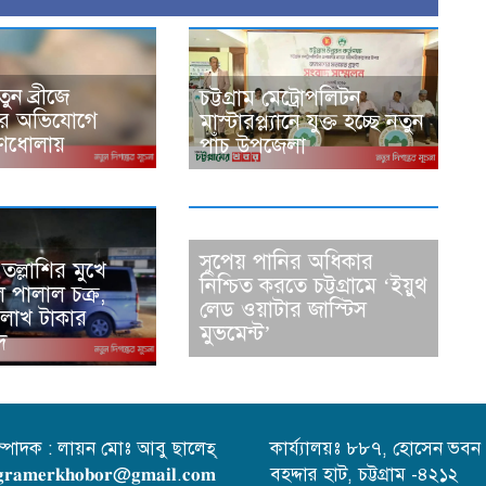
তুন ব্রীজে
চট্টগ্রাম মেট্রোপলিটন
ের অভিযোগে
মাস্টারপ্ল্যানে যুক্ত হচ্ছে নতুন
গণধোলায়
পাঁচ উপজেলা
সুপেয় পানির অধিকার
 তল্লাশির মুখে
নিশ্চিত করতে চট্টগ্রামে ‘ইয়ুথ
 পালাল চক্র,
লেড ওয়াটার জাস্টিস
 লাখ টাকার
মুভমেন্ট’
দ
ম্পাদক : লায়ন মোঃ আবু ছালেহ্
কার্য্যালয়ঃ ৮৮৭, হোসেন ভবন
𝐫𝐚𝐦𝐞𝐫𝐤𝐡𝐨𝐛𝐨𝐫@𝐠𝐦𝐚𝐢𝐥.𝐜𝐨𝐦
বহদ্দার হাট, চট্টগ্রাম -৪২১২