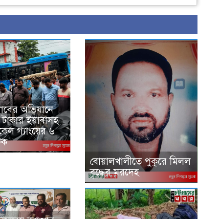
‍্যাবের অভিযানে
 টাকার ইয়াবাসহ
েল গ্যাংয়ের ৬
টক
বোয়ালখালীতে পুকুরে মিলল
বৃদ্ধের মরদেহ