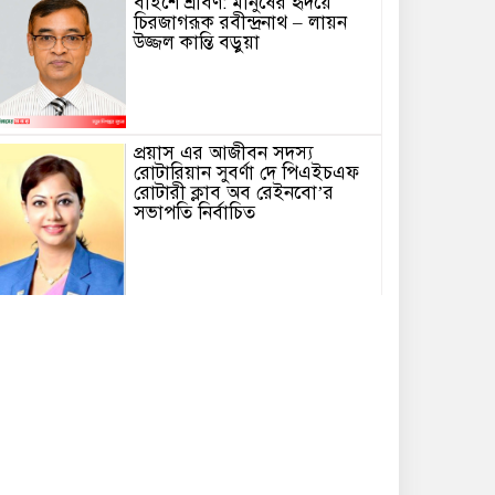
বাইশে শ্রাবণ: মানুষের হৃদয়ে
চিরজাগরূক রবীন্দ্রনাথ – লায়ন
উজ্জল কান্তি বড়ুয়া
প্রয়াস এর আজীবন সদস্য
রোটারিয়ান সুবর্ণা দে পিএইচএফ
রোটারী ক্লাব অব রেইনবো’র
সভাপতি নির্বাচিত
তোমার গানে জাগবে জুলাই’
প্রতিযোগিতায় পুরস্কৃত হন জাসাস
চট্টগ্রাম মহানগর সদস‌্য স‌চিব
মামুনুর রশিদ শিপন।
পটিয়ায় র‍্যাবের অভিযানে তিন
কোটি টাকার ইয়াবাসহ