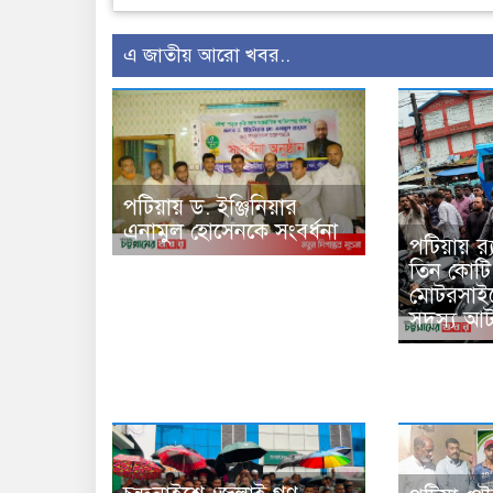
এ জাতীয় আরো খবর..
পটিয়ায় ড. ইঞ্জিনিয়ার
এনামুল হোসেনকে সংবর্ধনা
পটিয়ায় র
তিন কোটি
মোটরসাইক
সদস্য আ