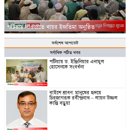
পটিয়ায় দাওয়াতে খায়র ইজতিমা অনুষ্ঠিত
সর্বশেষ আপডেট
সর্বাধিক পঠিত খবর
পটিয়ায় ড. ইঞ্জিনিয়ার এনামুল
হোসেনকে সংবর্ধনা
বাইশে শ্রাবণ: মানুষের হৃদয়ে
চিরজাগরূক রবীন্দ্রনাথ – লায়ন উজ্জল
কান্তি বড়ুয়া