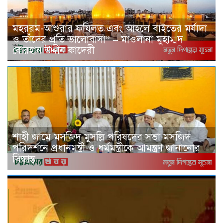
মহররম-আশুরার ফযিলত এবং আহলে বাইতের মর্যাদা
ও তাঁদের প্রতি ভালোবাসা” – মাওলানা মুহাম্মদ
বোরহান উদ্দীন কাদেরী
শাহী জামে মসজিদ মুসল্লি পরিষদের সভা মসজিদ
পরিদর্শনে প্রধানমন্ত্রী ও ধর্মমন্ত্রীকে আমন্ত্রণ জানানোর
সিদ্ধান্ত